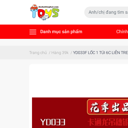
Danh mục sản phẩm
Chính
Tin t
Trang chủ
/
Hàng 39k
/
YD033F LỐC 1 TÚI 6C LIỄN T