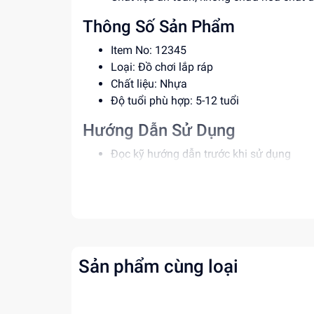
Thông Số Sản Phẩm
Item No: 12345
Loại: Đồ chơi lắp ráp
Chất liệu: Nhựa
Độ tuổi phù hợp: 5-12 tuổi
Hướng Dẫn Sử Dụng
Đọc kỹ hướng dẫn trước khi sử dụng
Lắp ráp theo đúng trình tự
Giám sát trẻ khi chơi để đảm bảo an toà
Lợi Ích Phát Triển
Giúp kích thích sự sáng tạo và tư duy log
Rèn luyện kỹ năng giải quyết vấn đề
Sản phẩm cùng loại
Phát triển khả năng tư duy và sáng tạo
Mua ngay tại
dochoitinphat.com
, chúng tôi c