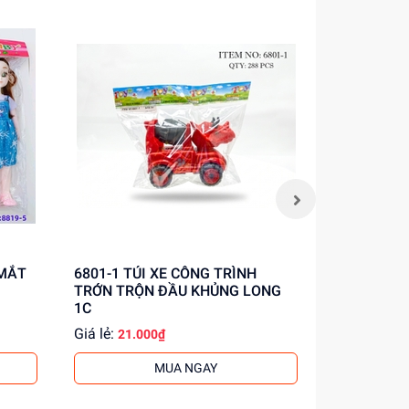
6801-1 TÚI XE CÔNG TRÌNH
6801-2 TÚI XE CÔNG TRÌNH
TRỚN TRỘN ĐẦU KHỦNG LONG
TRỚN CẨU
1C
Giá lẻ:
Giá lẻ:
21.000₫
21.0
MUA NGAY