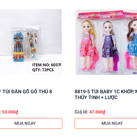
F TÚI ĐÀN GÕ GỖ THÚ 8
8819-5 TÚI BABY 1C KHỚP, MẮT
THỦY TINH + LƯỢC
:
Giá lẻ:
53.000₫
47.000₫
MUA NGAY
MUA NGAY