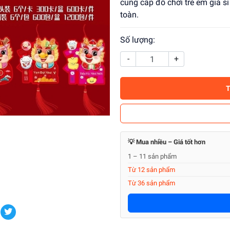
cung cấp đồ chơi trẻ em giá s
toàn.
Số lượng:
-
+
💡 Mua nhiều – Giá tốt hơn
1 – 11 sản phẩm
Từ 12 sản phẩm
Từ 36 sản phẩm