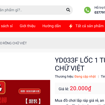
Hỗ trợ
03779
 sách sỉ
Giới thiệu
Hướng dẫn
Tất cả sản phẩm
ức
Liên hệ
REO RỒNG CHỮ VIỆT
YD033F LỐC 1 T
CHỮ VIỆT
Thương hiệu:
Đang cập nhật
|
Tì
20.000₫
Giá lẻ:
Mua đồ chơi lắp ráp giá rẻ, an