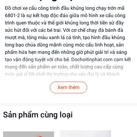
Đồ chơi xe cẩu công trình đầu khủng long chạy trớn mã
6801-2 là sự kết hợp độc đáo giữa mô hình xe cẩu công
trình quen thuộc và thế giới khủng long thời tiền sử đầy
sức hút đối với các bé trai. Với cơ chế chạy đà bánh đà
mượt mà, tông màu xanh lá cá tính, tạo hình đầu khủng
long bạo chúa dũng mãnh cùng móc cẩu linh hoạt, sản
phẩm hứa hẹn mang đến những giờ phút giải trí và sáng
tạo vận động tuyệt vời cho bé. Dochoitinphat.com cam kết
mang đến sản phẩm an toàn, chất lượng cao cấp cùng
mức giá sỉ tốt nhất thị trường cho các đại lý và khách
buôn.
Xem thêm
Tính Năng Nổi Bật
Thiết kế & Kiểu dáng:
Tạo hình xe cẩu kết hợp đầu
Sản phẩm cùng loại
khủng long màu xanh lá ấn tượng, mắt và hàm răng
đáo để sinh động. Cánh tay cẩu phía sau đính móc
treo dạng vây gai khủng long ngầu lòi, bánh xe gai
bám đường tốt.