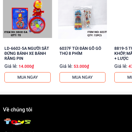
Phát triển tư duy, sáng tạo cho bé
Rèn luyện kỹ năng phối hợp, giải quyết vấn đề
Tăng cường sự tự tin, sáng tạo cho bé
Mua ngay đồ chơi lắp ráp tại
Dochoitinphat.com
, chúng
tôi cung cấp giá sỉ cho khách buôn. Liên hệ ngay hôm
nay!
LD-6602-5A NGƯỜI SẮT
6037F TÚI ĐÀN GÕ GỖ
8819-5 TÚI BABY 1C
ĐỨNG BÁNH XE BÁNH
THÚ 8 PHÍM
KHỚP, M
RĂNG PIN
+ LƯỢC
Giá lẻ:
Giá lẻ:
Giá lẻ:
14.000₫
53.000₫
4
MUA NGAY
MUA NGAY
M
Về chúng tôi