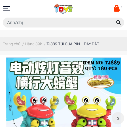
0
Trang chủ
/
Hàng 39k
/
TJ889 TÚI CUA PIN + DÂY DẮT