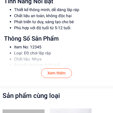
Tính Năng Nổi Bật
Thiết kế thông minh, dễ dàng lắp ráp
Chất liệu an toàn, không độc hại
Phát triển tư duy, sáng tạo cho bé
Phù hợp với độ tuổi từ 5-12 tuổi
Thông Số Sản Phẩm
Item No: 12345
Loại: Đồ chơi lắp ráp
Chất liệu: Nhựa
Độ tuổi phù hợp: 5-12 tuổi
Xem thêm
Hướng Dẫn Sử Dụng
Đọc kỹ hướng dẫn trước khi sử dụng
Lắp ráp theo đúng trình tự
Sản phẩm cùng loại
Giám sát trẻ khi chơi để đảm bảo an toàn
Lợi Ích Phát Triển