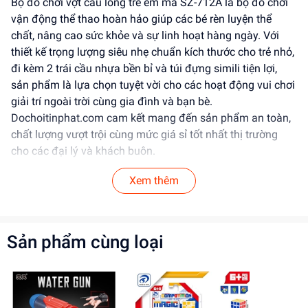
Bộ đồ chơi vợt cầu lông trẻ em mã SZ-712A là bộ đồ chơi
vận động thể thao hoàn hảo giúp các bé rèn luyện thể
chất, nâng cao sức khỏe và sự linh hoạt hàng ngày. Với
thiết kế trọng lượng siêu nhẹ chuẩn kích thước cho trẻ nhỏ,
đi kèm 2 trái cầu nhựa bền bỉ và túi đựng simili tiện lợi,
sản phẩm là lựa chọn tuyệt vời cho các hoạt động vui chơi
giải trí ngoài trời cùng gia đình và bạn bè.
Dochoitinphat.com cam kết mang đến sản phẩm an toàn,
chất lượng vượt trội cùng mức giá sỉ tốt nhất thị trường
cho các đại lý và khách buôn.
Tính Năng Nổi Bật
Xem thêm
Thiết kế & Kiểu dáng:
Khung vợt được bo tròn cân
đối, lưới căng sẵn với độ đàn hồi cao giúp bé dễ
Sản phẩm cùng loại
dàng đánh trúng cầu. Tay cầm bọc lớp đệm êm ái,
chống trượt, vừa vặn với lòng bàn tay trẻ em.
Túi đựng Simili tiện lợi:
Sản phẩm đi kèm túi đựng
bằng chất liệu simili phối lưới màu xanh tươi mát có