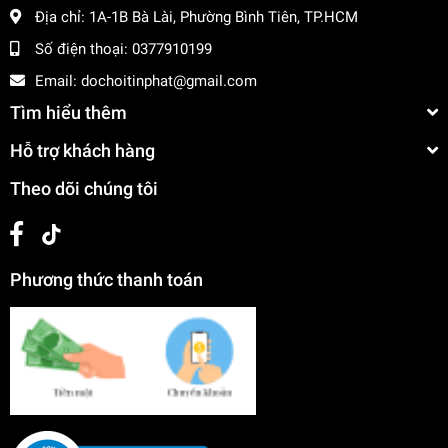
Địa chỉ:
1A-1B Bà Lài, Phường Bình Tiên, TP.HCM
Chất liệu:
Khung kim loại nhẹ, nhựa cao cấp, túi
Số điện thoại:
0377910199
Simili
Email:
dochoitinphat@gmail.com
Màu sắc túi:
Xanh dương
Tìm hiểu thêm
Bộ sản phẩm bao gồm:
2 Cây vợt cầu lông, 2 Trái
Hỗ trợ khách hàng
cầu nhựa, 1 Túi đựng simili có quai đeo
Theo dõi chúng tôi
Độ tuổi phù hợp:
3+
Hướng Dẫn Sử Dụng
Phương thức thanh toán
Mở kéo khóa túi simili và lấy vợt cùng trái cầu ra
ngoài.
Hướng dẫn bé cầm vợt đúng cách ở phần cán tay
cầm có lớp bọc chống trượt.
Bé có thể chơi đánh cầu đơn, đánh đôi cùng bạn bè
hoặc bố mẹ ở không gian rộng rãi như sân nhà, công