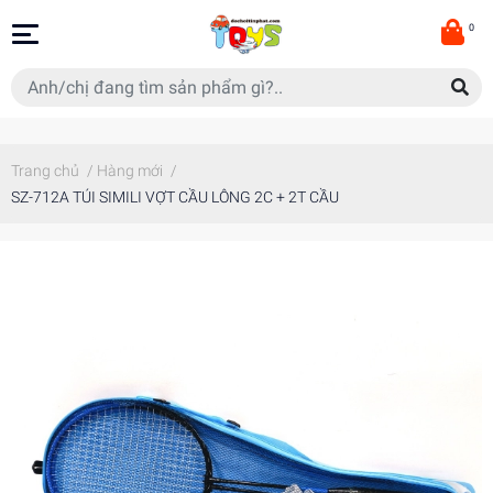
0
Trang chủ
/
Hàng mới
/
SZ-712A TÚI SIMILI VỢT CẦU LÔNG 2C + 2T CẦU