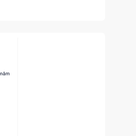
m
u năm