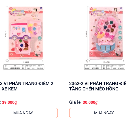
 ĐIỂM 2
2362-2 VỈ PHẤN TRANG ĐIỂM 1
 XE KEM
TẦNG CHÉN MÈO HỒNG
:
Giá lẻ:
39.000₫
30.000₫
MUA NGAY
MUA NGAY