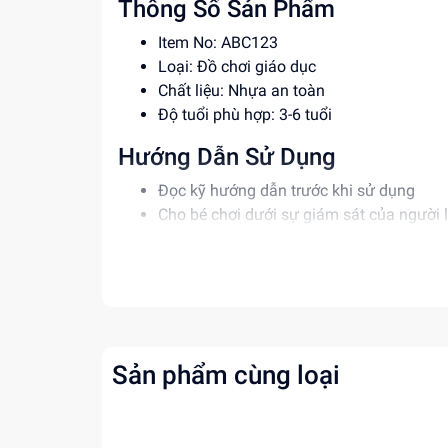
Thông Số Sản Phẩm
Item No: ABC123
Loại: Đồ chơi giáo dục
Chất liệu: Nhựa an toàn
Độ tuổi phù hợp: 3-6 tuổi
Hướng Dẫn Sử Dụng
Đọc kỹ hướng dẫn trước khi sử dụng
Cho bé chơi dưới sự giám sát của người 
Đồ chơi không phù hợp với trẻ dưới 3 tuổ
Lợi Ích Phát Triển
Phát triển tư duy và sáng tạo
Rèn luyện kỹ năng giải quyết vấn đề
Tăng cường khả năng phối hợp và cân b
Sản phẩm cùng loại
Mua ngay tại
dochoitinphat.com
, chúng tôi c