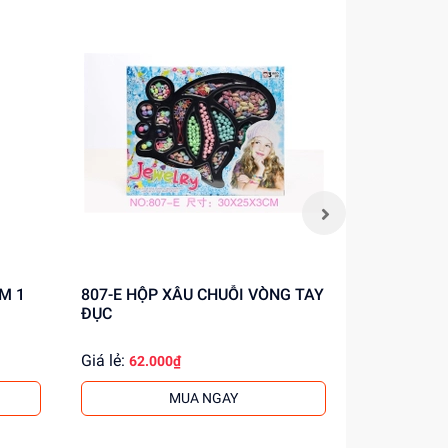
807-E HỘP XÂU CHUỖI VÒNG TAY
657EB-67A HỘP PHẤN TRAN
ĐỤC
ĐIỂM 1 T
Giá lẻ:
Giá lẻ:
62.000₫
59.0
MUA NGAY