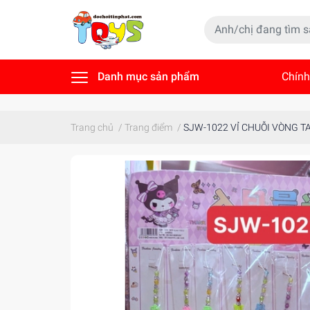
Danh mục sản phẩm
Chính
Tin t
Trang chủ
/
Trang điểm
/
SJW-1022 VỈ CHUỖI VÒNG TA