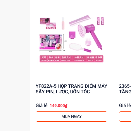
YF822A-5 HỘP TRANG ĐIỂM MÁY
2365-3 VỈ PHẤN TRANG
SẤY PIN, LƯỢC, UỐN TÓC
TẦNG
Giá lẻ:
Giá lẻ
149.000₫
MUA NGAY