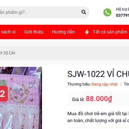
Hỗ trợ
03779
 sách sỉ
Giới thiệu
Hướng dẫn
Tất cả sản phẩm
ức
Liên hệ
Y 20 CÁI
SJW-1022 VỈ CH
Thương hiệu:
Đang cập nhật
|
Tì
88.000₫
Giá lẻ:
Mua đồ chơi trẻ em giá tốt tạ
an toàn, chất lượng với giá sỉ