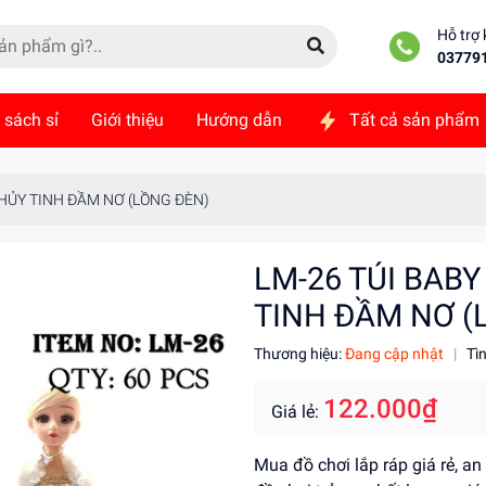
Hỗ trợ
03779
 sách sỉ
Giới thiệu
Hướng dẫn
Tất cả sản phẩm
ức
Liên hệ
THỦY TINH ĐẦM NƠ (LỒNG ĐÈN)
LM-26 TÚI BABY
TINH ĐẦM NƠ (
Thương hiệu:
Đang cập nhật
|
Tì
122.000₫
Giá lẻ:
Mua đồ chơi lắp ráp giá rẻ, a