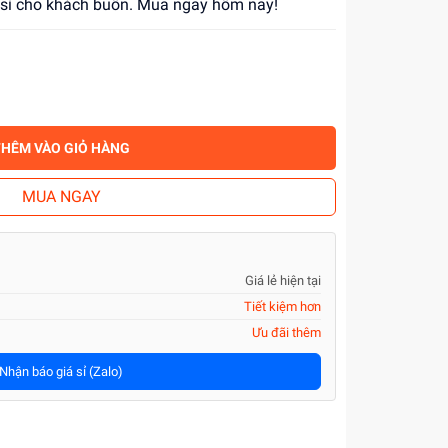
á sỉ cho khách buôn. Mua ngay hôm nay!
THÊM VÀO GIỎ HÀNG
MUA NGAY
Giá lẻ hiện tại
Tiết kiệm hơn
Ưu đãi thêm
Nhận báo giá sỉ (Zalo)