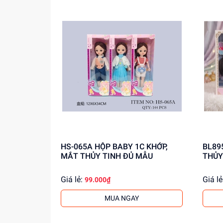
HS-065A HỘP BABY 1C KHỚP,
BL8956 HỘP BABY 1C 
MẮT THỦY TINH ĐỦ MẪU
THỦY
Giá lẻ:
Giá lẻ
99.000₫
MUA NGAY