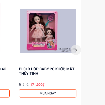
BL01B HỘP BABY 2C KHỚP, MẮT
8819-5 TÚI BABY 1C KHỚP, MẮT
THỦY TINH
THỦY TINH
Giá lẻ:
Giá lẻ:
171.000₫
47.0
MUA NGAY