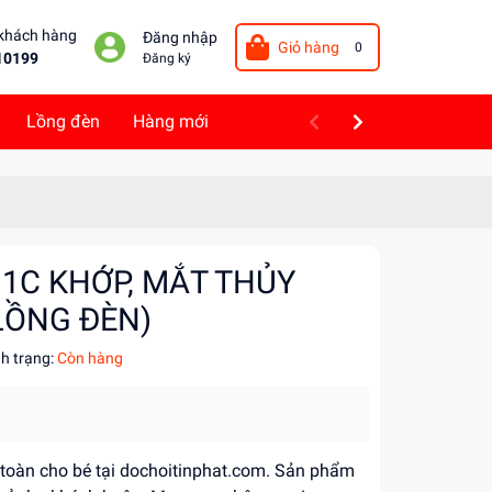
 khách hàng
Đăng nhập
Giỏ hàng
0
10199
Đăng ký
Lồng đèn
Hàng mới
 1C KHỚP, MẮT THỦY
LỒNG ĐÈN)
nh trạng:
Còn hàng
n toàn cho bé tại dochoitinphat.com. Sản phẩm