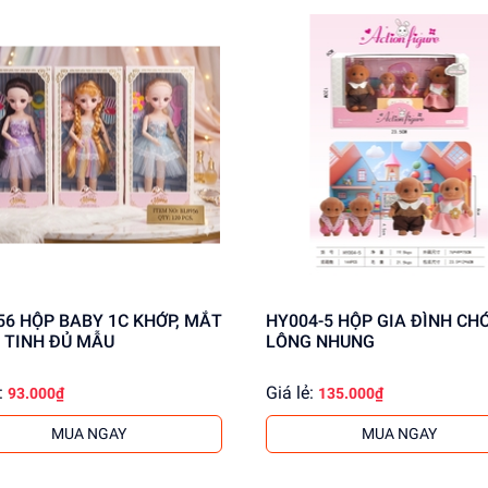
KHỚP, MẮT
HY004-5 HỘP GIA ĐÌNH CHÓ 4C
 TINH ĐỦ MẪU
LÔNG NHUNG
:
Giá lẻ:
93.000₫
135.000₫
MUA NGAY
MUA NGAY