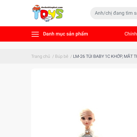
Danh mục sản phẩm
Chính
Tin t
Trang chủ
/
Búp bê
/
LM-26 TÚI BABY 1C KHỚP, MẮT 