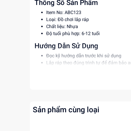
Thông Số Sản Phẩm
Item No: ABC123
Loại: Đồ chơi lắp ráp
Chất liệu: Nhựa
Độ tuổi phù hợp: 6-12 tuổi
Hướng Dẫn Sử Dụng
Đọc kỹ hướng dẫn trước khi sử dụng
Lắp ráp theo đúng trình tự để đảm bảo a
Giám sát trẻ khi sử dụng đồ chơi
Lợi Ích Phát Triển
Phát triển tư duy sáng tạo, logic
Rèn luyện kỹ năng giải quyết vấn đề
Tăng cường khả năng tập trung, kiên nh
Sản phẩm cùng loại
Mua ngay tại
dochoitinphat.com
, chúng tôi c