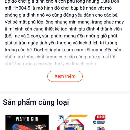
Bộ đồ chơi gia đình chó 4 con phủ lông nhung Cute Doll
mã HY004-5 là mô hình đồ chơi búp bê nhân vật mô
phỏng gia đình nhỏ vô cùng đáng yêu dành cho các bé.
Với bề mặt phủ lớp lông nhung mịn màng, trang phục may
tỉ mỉ xinh xắn cùng thiết kế tạo hình gia đình 4 thành viên
(bố, mẹ và 2 con), sản phẩm mang đến những giờ phút
giải trí tràn ngập tình yêu thương và kích thích trí tưởng
tượng của bé. Dochoitinphat.com cam kết mang đến sản
phẩm an toàn, chất lượng cao cấp cùng mức giá sỉ tốt
nhất thị trường cho các đại lý và khách buôn.
Tính Năng Nổi Bật
Xem thêm
Thiết kế & Kiểu dáng:
Mô hình gia đình chó gồm 4
nhân vật (chó bố, chó mẹ cao 8cm và 2 chó con cao
Sản phẩm cùng loại
4.5cm) khoác lên mình những bộ trang phục vải họa
tiết caro, đầm xòe và áo yếm xinh xắn.
Lớp phủ lông nhung êm ái:
Bề mặt các nhân vật
được phủ lớp lông nhung mịn màng, tạo cảm giác