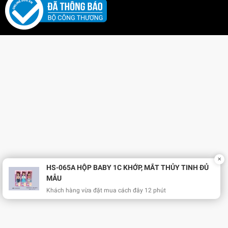
đầu để tạo dáng cho nhân vật.
Bé có thể kết hợp gia đình chó với các mô hình nhà
búp bê, đồ dùng gia đình đồ chơi để tạo dựng các
kịch bản sinh hoạt thường ngày.
Giám sát trẻ nhỏ khi chơi để đảm bảo an toàn tuyệt
đối.
Lợi Ích Phát Triển
Phát triển tình cảm & Cảm xúc:
Trò chơi đóng vai gia
đình giúp bé cảm nhận được sự gắn kết, học cách
yêu thương, quan tâm và chia sẻ với các thành viên
✕
trong gia đình.
HS-065A HỘP BABY 1C KHỚP, MẮT THỦY TINH ĐỦ
MẪU
Kích thích trí tưởng tượng & Ngôn ngữ:
Bé tự do
Khách hàng vừa đặt mua cách đây 12 phút
sáng tạo các câu chuyện nhập vai sinh động, qua đó
phát triển vốn từ vựng và khả năng diễn đạt ngôn
ngữ linh hoạt.