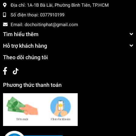
Địa chỉ:
1A-1B Bà Lài, Phường Bình Tiên, TP.HCM
Búp bê phủ nhung
Số điện thoại:
0377910199
Chất liệu:
Nhựa cao cấp phủ lông nhung, trang phục
Email:
dochoitinphat@gmail.com
vải mềm
Tìm hiểu thêm
Kích thước nhân vật:
Chó bố/mẹ 8 cm, Chó con 4.5
Hỗ trợ khách hàng
cm
Theo dõi chúng tôi
Kích thước đóng hộp:
23.5 x 12 x 6 cm
Bộ sản phẩm bao gồm:
1 Chó bố, 1 Chó mẹ, 2 Chó
con kèm trang phục
Phương thức thanh toán
Độ tuổi phù hợp:
3+
Hướng Dẫn Sử Dụng
Mở hộp nhẹ nhàng và lấy các nhân vật gia đình chó
ra ngoài.
Hướng dẫn bé điều chỉnh các vị trí khớp tay, chân,