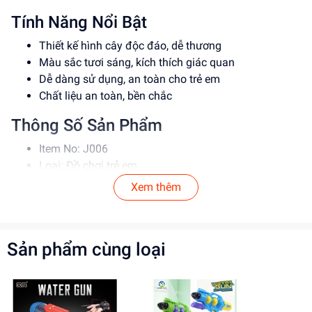
Tính Năng Nổi Bật
Thiết kế hình cây độc đáo, dễ thương
Màu sắc tươi sáng, kích thích giác quan
Dễ dàng sử dụng, an toàn cho trẻ em
Chất liệu an toàn, bền chắc
Thông Số Sản Phẩm
Item No: J006
Loại: Đồ chơi trẻ em
Chất liệu: Nhựa an toàn
Xem thêm
Độ tuổi phù hợp: 3-12 tuổi
Hướng Dẫn Sử Dụng
Sản phẩm cùng loại
Rửa sạch tay trước khi sử dụng
Đổ nước vào túi cây
Hướng dẫn bé sử dụng an toàn
Tránh để trẻ em sử dụng một mình