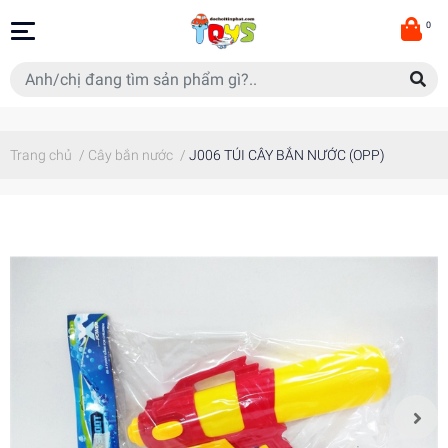
0
Trang chủ
/
Cây bắn nước
/
J006 TÚI CÂY BẮN NƯỚC (OPP)