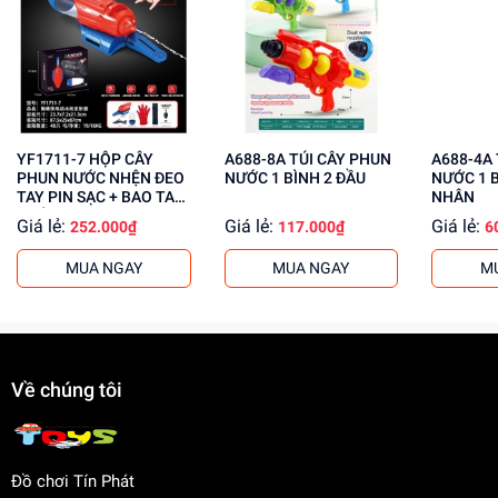
Lợi Ích Phát Triển
Phát triển khả năng vận động
Rèn luyện sức khỏe thể chất
Tăng cường khả năng sáng tạo
YF1711-7 HỘP CÂY
A688-8A TÚI CÂY PHUN
A688-4A TÚI CÂY PHUN
Mua ngay túi cây bắn nước J006 tại
dochoitinphat.com
,
PHUN NƯỚC NHỆN ĐEO
NƯỚC 1 BÌNH 2 ĐẦU
NƯỚC 1 B
chúng tôi cung cấp giá sỉ cho khách buôn và giao hàng
TAY PIN SẠC + BAO TAY
NHÂN
NHỆN
toàn quốc. Liên hệ ngay để biết thêm thông tin!
Giá lẻ:
Giá lẻ:
Giá lẻ:
252.000₫
117.000₫
6
MUA NGAY
MUA NGAY
M
Về chúng tôi
Đồ chơi Tín Phát