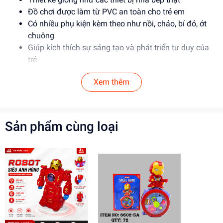
Đồ chơi được làm từ PVC an toàn cho trẻ em
Có nhiều phụ kiện kèm theo như nồi, chảo, bí đỏ, ớt
chuông
Giúp kích thích sự sáng tạo và phát triển tư duy của
trẻ
Thông Số Sản Phẩm
Xem thêm
Item No: DS214
Loại: Đồ chơi nấu ăn
Chất liệu: PVC
Sản phẩm cùng loại
Độ tuổi phù hợp: 3-6 tuổi
Hướng Dẫn Sử Dụng
Hướng dẫn trẻ sử dụng lò nướng và các dụng cụ nấu
ăn một cách an toàn
Khuyến khích trẻ sử dụng đồ chơi theo cách sáng tạo
và an toàn
Luôn giám sát trẻ khi chơi để đảm bảo an toàn