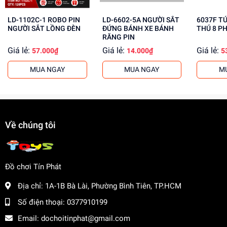
Lợi Ích Phát Triển
LD-1102C-1 ROBO PIN
LD-6602-5A NGƯỜI SẮT
6037F T
NGƯỜI SẮT LỒNG ĐÈN
ĐỨNG BÁNH XE BÁNH
THÚ 8 P
Phát triển tư duy và khả năng sáng tạo của trẻ
RĂNG PIN
Giúp trẻ học cách sử dụng các thiết bị nhà bếp một
Giá lẻ:
Giá lẻ:
Giá lẻ:
57.000₫
14.000₫
5
cách an toàn
MUA NGAY
MUA NGAY
M
Tăng cường khả năng phối hợp và tư duy logic
Mua ngay Túi Bếp Lò Nướng Đồ Chơi DS214 tại
dochoitinphat.com
, chúng tôi cung cấp giá sỉ cho khách
buôn. Liên hệ ngay để biết thêm thông tin!
Về chúng tôi
Đồ chơi Tín Phát
Địa chỉ:
1A-1B Bà Lài, Phường Bình Tiên, TP.HCM
Số điện thoại:
0377910199
Email:
dochoitinphat@gmail.com