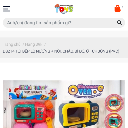
0
Trang chủ
/
Hàng 39k
/
DS214 TÚI BẾP LÒ NƯỚNG + NỒI, CHẢO, BÍ ĐỎ, ỚT CHUÔNG (PVC)