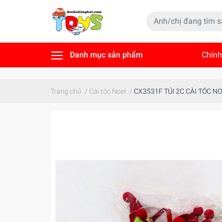
Danh mục sản phẩm
Chính
Tin t
Trang chủ
/
Cài tóc Noel
/
CX3531F TÚI 2C CÀI TÓC N