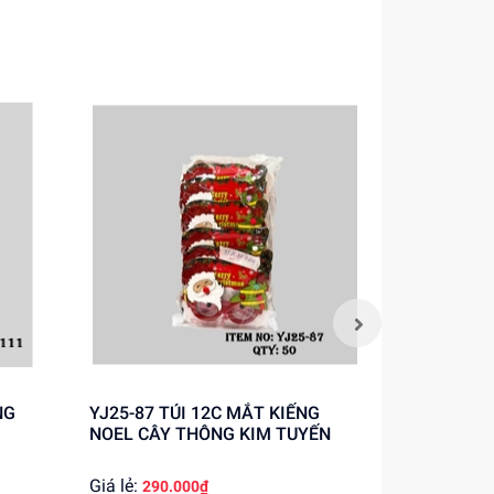
tin!
YJ25-87 TÚI 12C MẮT KIẾNG
YJ25-39 TÚI 12C MẮT KIẾNG
NOEL CÂY THÔNG KIM TUYẾN
NOEL SỪN
CHIRISTM
Giá lẻ:
Giá lẻ:
290.000₫
284.