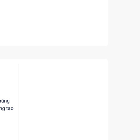
chúng
áng tạo