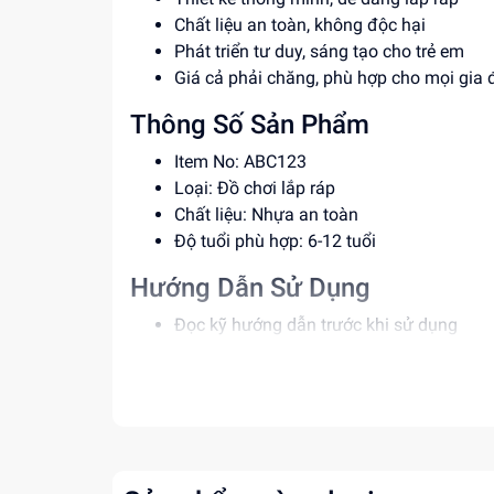
Chất liệu an toàn, không độc hại
Phát triển tư duy, sáng tạo cho trẻ em
Giá cả phải chăng, phù hợp cho mọi gia 
Thông Số Sản Phẩm
Item No: ABC123
Loại: Đồ chơi lắp ráp
Chất liệu: Nhựa an toàn
Độ tuổi phù hợp: 6-12 tuổi
Hướng Dẫn Sử Dụng
Đọc kỹ hướng dẫn trước khi sử dụng
Lắp ráp theo đúng trình tự
Để trẻ em dưới sự giám sát của người lớn
Lợi Ích Phát Triển
Phát triển tư duy, sáng tạo cho trẻ em
Rèn luyện kỹ năng lắp ráp, giải quyết vấn