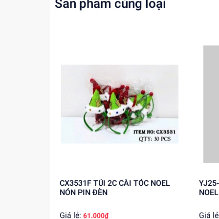
Sản phẩm cùng loại
Tăng cường khả năng phối hợp tay mắt
Mua ngay tại
dochoitinphat.com
, chúng tôi c
CX3531F TÚI 2C CÀI TÓC NOEL
YJ25-71 TÚI 12C 
NÓN PIN ĐÈN
NOEL
Giá lẻ:
Giá lẻ
61.000₫