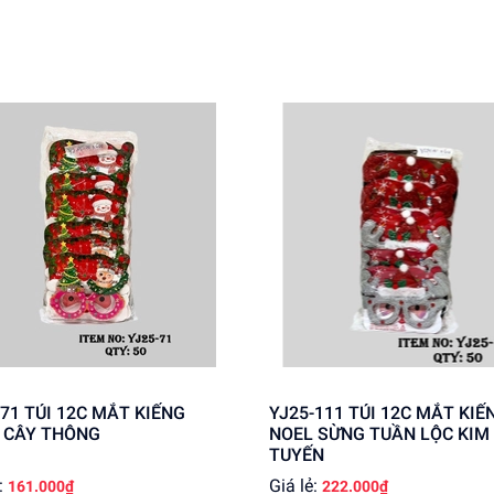
ung cấp giá sỉ cho khách buôn. Liên hệ ngay để biết thêm thông 
MẮT KIẾNG
YJ25-111 TÚI 12C MẮT KIẾNG
 CÂY THÔNG
NOEL SỪNG TUẦN LỘC KIM
TUYẾN
:
Giá lẻ:
161.000₫
222.000₫