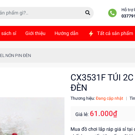
Hỗ trợ
03779
 sách sỉ
Giới thiệu
Hướng dẫn
Tất cả sản phẩm
ức
Liên hệ
OEL NÓN PIN ĐÈN
CX3531F TÚI 2C
ĐÈN
Thương hiệu:
Đang cập nhật
|
Tì
61.000₫
Giá lẻ:
Mua đồ chơi lắp ráp giá sỉ tại