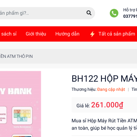
Hỗ trợ
03779
 sách sỉ
Giới thiệu
Hướng dẫn
Tất cả sản phẩm
ức
Liên hệ
IỀN ATM THỎ PIN
BH122 HỘP MÁY
Thương hiệu:
Đang cập nhật
|
Tì
261.000₫
Giá lẻ:
Mua sỉ Hộp Máy Rút Tiền ATM 
an toàn, giúp bé học quản lý t