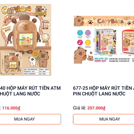
22 tại
dochoitinphat.com
, chúng tôi cung cấp giá sỉ hấp dẫn c
iết!
T TIỀN ATM
677-25 HỘP MÁY RÚT TIỀN ATM
CHUỘT LANG NƯỚC
PIN CHUỘT LANG NƯỚC
:
Giá lẻ:
116.000₫
207.000₫
MUA NGAY
MUA NGAY