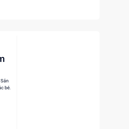
Em
. Sản
ác bé.