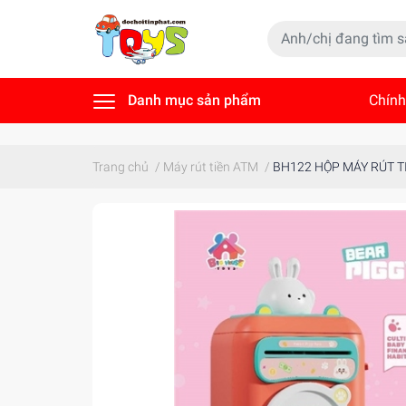
Danh mục sản phẩm
Chính
Tin t
Trang chủ
/
Máy rút tiền ATM
/
BH122 HỘP MÁY RÚT T