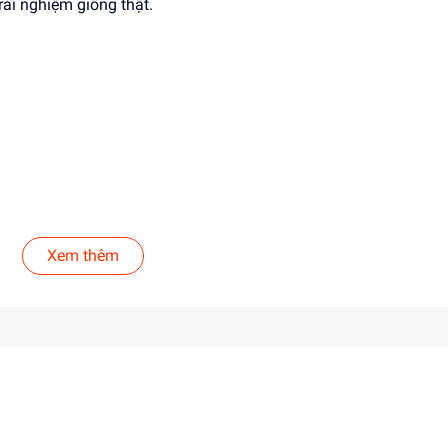
trải nghiệm giống thật.
0).
Xem thêm
t kiệm.
dụng máy một cách cẩn thận và an toàn.
uả.
t bị giống thật.