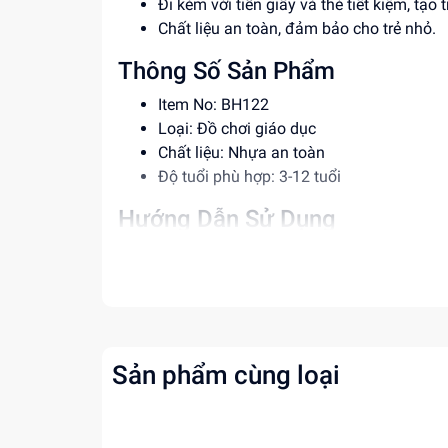
Đi kèm với tiền giấy và thẻ tiết kiệm, tạo 
Chất liệu an toàn, đảm bảo cho trẻ nhỏ.
Thông Số Sản Phẩm
Item No: BH122
Loại: Đồ chơi giáo dục
Chất liệu: Nhựa an toàn
Độ tuổi phù hợp: 3-12 tuổi
Hướng Dẫn Sử Dụng
Bước 1: Nhập mã PIN (mã mặc định: 000
Bước 2: Chọn chức năng rút tiền hoặc tiế
Lưu ý: Phụ huynh cần hướng dẫn trẻ sử 
Lợi Ích Phát Triển
Sản phẩm cùng loại
Giúp trẻ học cách quản lý tiền bạc hiệu q
Rèn luyện kỹ năng tài chính và tiết kiệm.
Tăng cường sự tự tin khi sử dụng các thiế