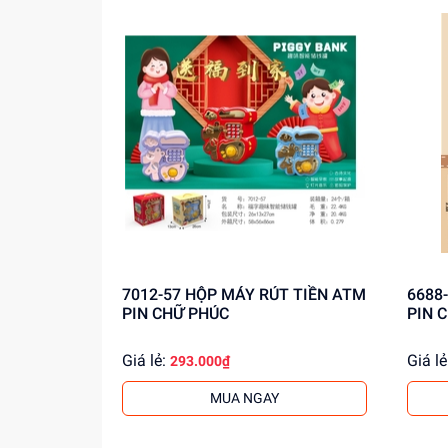
Mua ngay Hộp Máy Rút Tiền ATM Thỏ Pin BH1
khách buôn. Liên hệ ngay để có thông tin chi t
7012-57 HỘP MÁY RÚT TIỀN ATM
6688-40 HỘP MÁY RÚ
PIN CHỮ PHÚC
PIN 
Giá lẻ:
Giá lẻ
293.000₫
MUA NGAY