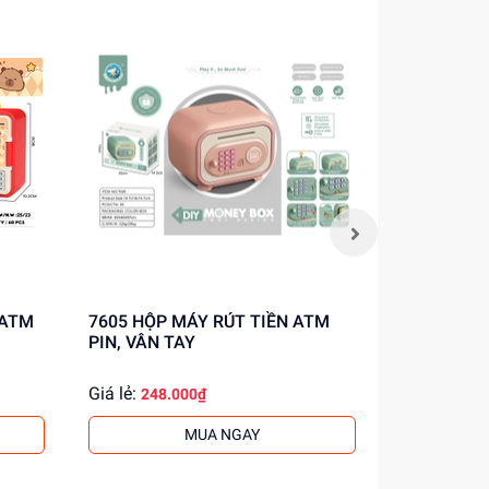
ho
7605 HỘP MÁY RÚT TIỀN ATM
30528AB HỘP MÁY RÚT TIỀN
PIN, VÂN TAY
ATM PIN
Giá lẻ:
Giá lẻ:
248.000₫
203.
MUA NGAY