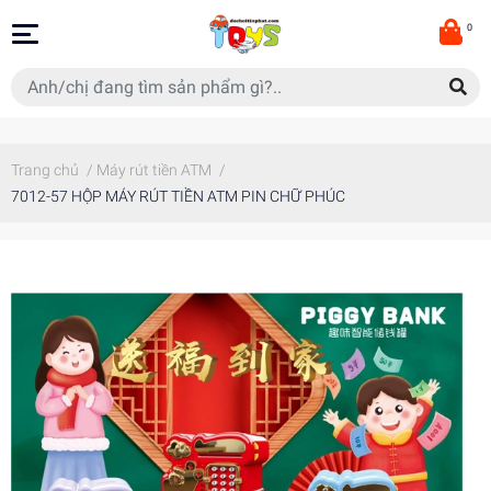
0
Trang chủ
/
Máy rút tiền ATM
/
7012-57 HỘP MÁY RÚT TIỀN ATM PIN CHỮ PHÚC