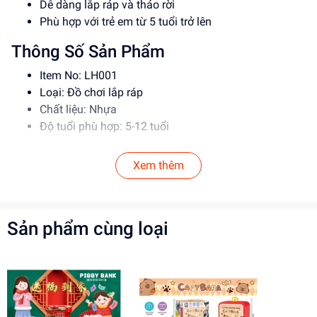
Dễ dàng lắp ráp và tháo rời
Phù hợp với trẻ em từ 5 tuổi trở lên
Thông Số Sản Phẩm
Item No: LH001
Loại: Đồ chơi lắp ráp
Chất liệu: Nhựa
Độ tuổi phù hợp: 5-12 tuổi
Hướng Dẫn Sử Dụng
Xem thêm
Đọc kỹ hướng dẫn trước khi sử dụng
Lắp ráp theo đúng trình tự
Giám sát trẻ em khi sử dụng đồ chơi
Sản phẩm cùng loại
Lợi Ích Phát Triển
Phát triển tư duy và sáng tạo
Rèn luyện kỹ năng giải quyết vấn đề
Giúp bé tự tin và kiên nhẫn