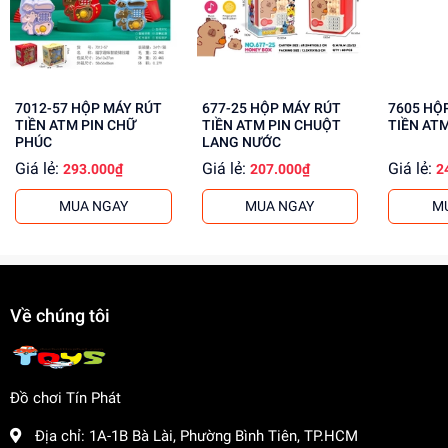
Mua ngay tại
dochoitinphat.com
, chúng tôi cung cấp giá sỉ
cho khách buôn. Liên hệ ngay để biết thêm thông tin!
7012-57 HỘP MÁY RÚT
677-25 HỘP MÁY RÚT
7605 HỘP MÁY RÚT
TIỀN ATM PIN CHỮ
TIỀN ATM PIN CHUỘT
TIỀN ATM
PHÚC
LANG NƯỚC
Giá lẻ:
Giá lẻ:
Giá lẻ:
293.000₫
207.000₫
2
MUA NGAY
MUA NGAY
M
Về chúng tôi
Đồ chơi Tín Phát
Địa chỉ:
1A-1B Bà Lài, Phường Bình Tiên, TP.HCM