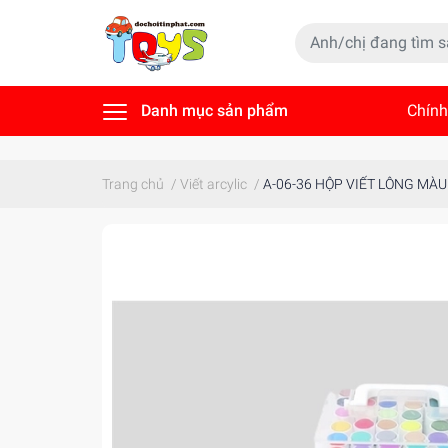
Danh mục sản phẩm
Chính
Tin t
Trang chủ
/
Viết arcylic
/
A-06-36 HỘP VIẾT LÔNG MÀU