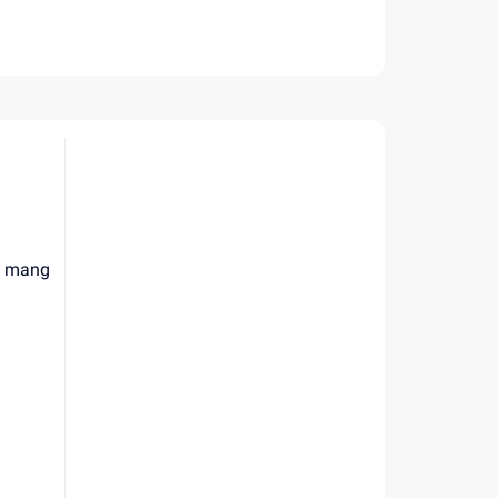
m
ết mang