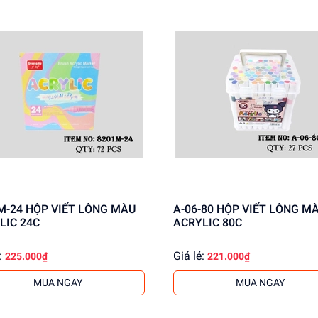
VIẾT LÔNG MÀU
A-06-80 HỘP VIẾT LÔNG MÀU
LIC 24C
ACRYLIC 80C
:
Giá lẻ:
225.000₫
221.000₫
MUA NGAY
MUA NGAY