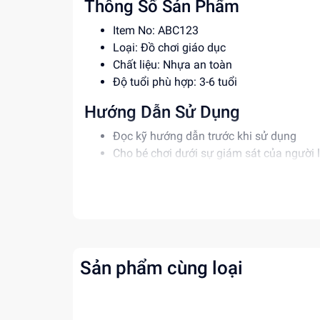
Thông Số Sản Phẩm
Item No: ABC123
Loại: Đồ chơi giáo dục
Chất liệu: Nhựa an toàn
Độ tuổi phù hợp: 3-6 tuổi
Hướng Dẫn Sử Dụng
Đọc kỹ hướng dẫn trước khi sử dụng
Cho bé chơi dưới sự giám sát của người 
Tránh để đồ chơi tiếp xúc với nước hoặc 
Lợi Ích Phát Triển
Phát triển tư duy sáng tạo và trí tưởng t
Rèn luyện kỹ năng giải quyết vấn đề và t
Tăng cường khả năng tập trung và kiên n
Sản phẩm cùng loại
Mua ngay tại
dochoitinphat.com
, chúng tôi c