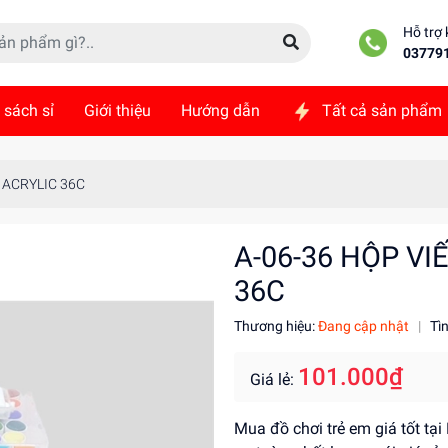
Hỗ trợ
03779
 sách sỉ
Giới thiệu
Hướng dẫn
Tất cả sản phẩm
ức
Liên hệ
 ACRYLIC 36C
A-06-36 HỘP V
36C
Thương hiệu:
Đang cập nhật
|
Tì
101.000₫
Giá lẻ:
Mua đồ chơi trẻ em giá tốt tạ