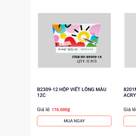
B2309-12 HỘP VIẾT LÔNG MÀU
8201M-24 HỘP 
12C
ACRY
Giá lẻ:
Giá lẻ
176.000₫
MUA NGAY