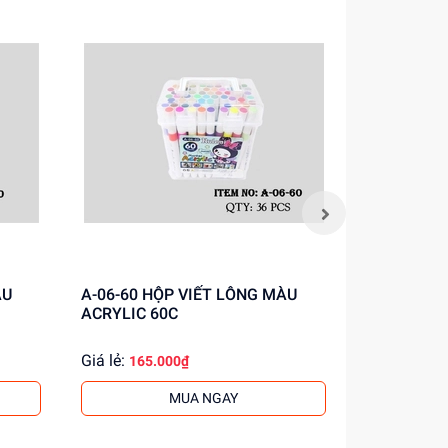
A-06-60 HỘP VIẾT LÔNG MÀU
A-06-48 HỘP VIẾT LÔNG MÀU
ACRYLIC 60C
ACRYLIC 4
Giá lẻ:
Giá lẻ:
165.000₫
134.
MUA NGAY