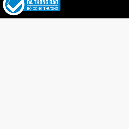
✕
584-1 VỈ ÉP RUBIC 1C 4x4x4
Khách hàng vừa đặt mua cách đây 49
phút