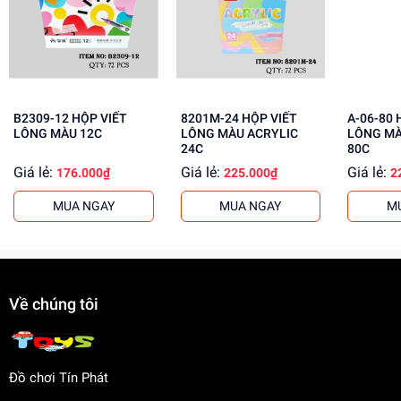
Giúp bé nhận biết và học màu sắc
Rèn luyện khả năng phối màu và thẩm mỹ
Mua hộp viết lông màu Acrylic 48C ngay tại
dochoitinphat.com
, chúng tôi cung cấp giá sỉ hấp dẫn cho
khách buôn. Liên hệ ngay để biết thêm thông tin!
B2309-12 HỘP VIẾT
8201M-24 HỘP VIẾT
A-06-80 HỘP VIẾT
LÔNG MÀU 12C
LÔNG MÀU ACRYLIC
LÔNG MÀ
24C
80C
Giá lẻ:
Giá lẻ:
Giá lẻ:
176.000₫
225.000₫
2
MUA NGAY
MUA NGAY
M
Về chúng tôi
Đồ chơi Tín Phát