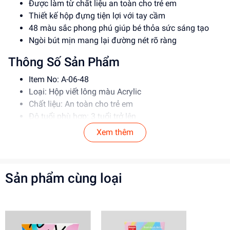
Được làm từ chất liệu an toàn cho trẻ em
Thiết kế hộp đựng tiện lợi với tay cầm
48 màu sắc phong phú giúp bé thỏa sức sáng tạo
Ngòi bút mịn mang lại đường nét rõ ràng
Thông Số Sản Phẩm
Item No: A-06-48
Loại: Hộp viết lông màu Acrylic
Chất liệu: An toàn cho trẻ em
Độ tuổi phù hợp: 3 tuổi trở lên
Xem thêm
Hướng Dẫn Sử Dụng
Đọc kỹ hướng dẫn sử dụng trước khi cho bé sử dụng
Hướng dẫn bé cách cầm bút và vẽ trên giấy
Sản phẩm cùng loại
Lưu ý: Không cho trẻ em nuốt hoặc để gần mắt
Lợi Ích Phát Triển
Phát triển tư duy sáng tạo và nghệ thuật