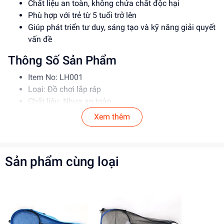
Chất liệu an toàn, không chứa chất độc hại
Phù hợp với trẻ từ 5 tuổi trở lên
Giúp phát triển tư duy, sáng tạo và kỹ năng giải quyết
vấn đề
Thông Số Sản Phẩm
Item No: LH001
Loại: Đồ chơi lắp ráp
Chất liệu: Nhựa an toàn
Độ tuổi phù hợp: Từ 5 tuổi trở lên
Xem thêm
Hướng Dẫn Sử Dụng
Đọc kỹ hướng dẫn trước khi sử dụng
Sản phẩm cùng loại
Lắp ráp theo đúng trình tự để đảm bảo an toàn
Để xa tầm tay trẻ nhỏ khi chưa lắp ráp xong
Lợi Ích Phát Triển
Phát triển tư duy, sáng tạo và kỹ năng giải quyết vấn