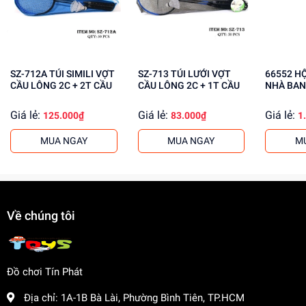
đề
Giúp trẻ học hỏi và khám phá thế giới xung quanh
Tăng cường kỹ năng phối hợp và làm việc nhóm
Mua ngay đồ chơi lắp ráp tại
dochoitinphat.com
, chúng tôi
SZ-712A TÚI SIMILI VỢT
SZ-713 TÚI LƯỚI VỢT
66552 HỘP KHUNG RÀO
cung cấp giá sỉ cho khách buôn. Liên hệ ngay để biết
CẦU LÔNG 2C + 2T CẦU
CẦU LÔNG 2C + 1T CẦU
NHÀ BAN
thêm thông tin!
Giá lẻ:
Giá lẻ:
Giá lẻ:
125.000₫
83.000₫
1
MUA NGAY
MUA NGAY
M
Về chúng tôi
Đồ chơi Tín Phát
Địa chỉ:
1A-1B Bà Lài, Phường Bình Tiên, TP.HCM