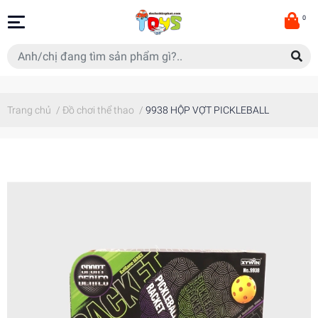
0
Trang chủ
/
Đồ chơi thể thao
/
9938 HỘP VỢT PICKLEBALL