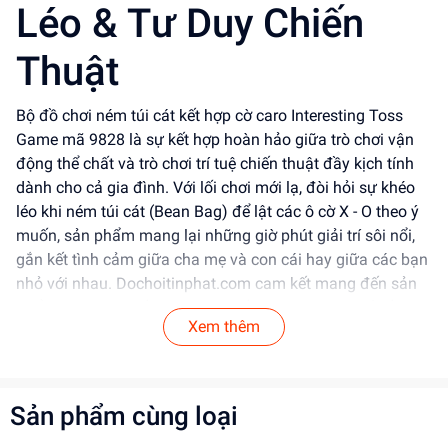
Léo & Tư Duy Chiến
Thuật
Bộ đồ chơi ném túi cát kết hợp cờ caro Interesting Toss
Game mã 9828 là sự kết hợp hoàn hảo giữa trò chơi vận
động thể chất và trò chơi trí tuệ chiến thuật đầy kịch tính
dành cho cả gia đình. Với lối chơi mới lạ, đòi hỏi sự khéo
léo khi ném túi cát (Bean Bag) để lật các ô cờ X - O theo ý
muốn, sản phẩm mang lại những giờ phút giải trí sôi nổi,
gắn kết tình cảm giữa cha mẹ và con cái hay giữa các bạn
nhỏ với nhau. Dochoitinphat.com cam kết mang đến sản
phẩm an toàn, chất lượng cao cấp cùng mức giá sỉ tốt
Xem thêm
nhất thị trường cho các đại lý và khách buôn.
Tính Năng Nổi Bật
Sản phẩm cùng loại
Thiết kế & Kiểu dáng:
Khung bàn cờ caro 3x3 thiết
kế dạng cầu bập bấp/lật xoay chắc chắn với màu