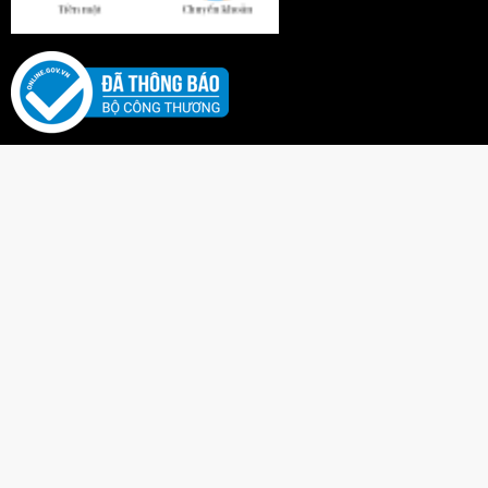
Độ tuổi phù hợp:
3+
Hướng Dẫn Sử Dụng
Lắp đặt khung bàn cờ caro trên mặt phẳng trong nhà
hoặc ngoài sân.
Mỗi người chơi (hoặc mỗi đội) chọn màu túi cát
riêng.
Đứng ở một khoảng cách quy định, lần lượt ném túi
cát vào các ô vuông trên bàn cờ để lật ô cờ về ký
hiệu mong muốn (X hoặc O).
Quan sát và tính toán đường ném để vừa tạo chuỗi
thắng cho mình, vừa chặn đường thắng của đối
phương.
Giám sát trẻ nhỏ khi chơi để đảm bảo an toàn tuyệt
đối.