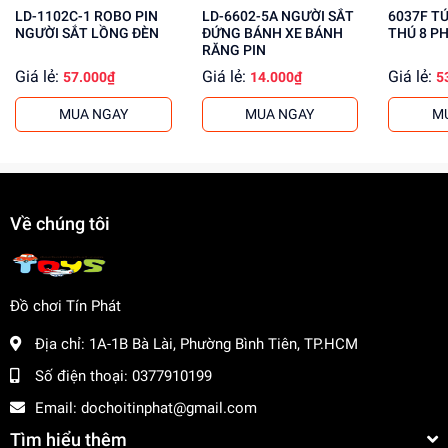
LD-1102C-1 ROBO PIN
LD-6602-5A NGƯỜI SẮT
6037F T
cho khách buôn. Liên hệ ngay để biết thêm thông tin!
NGƯỜI SẮT LỒNG ĐÈN
ĐỨNG BÁNH XE BÁNH
THÚ 8 P
RĂNG PIN
Giá lẻ:
Giá lẻ:
Giá lẻ:
57.000₫
14.000₫
5
MUA NGAY
MUA NGAY
M
Về chúng tôi
Đồ chơi Tín Phát
Địa chỉ:
1A-1B Bà Lài, Phường Bình Tiên, TP.HCM
Số điện thoại:
0377910199
Email:
dochoitinphat@gmail.com
Tìm hiểu thêm