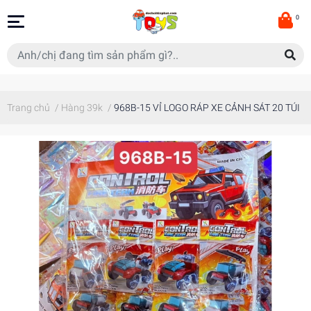
0
Trang chủ
/
Hàng 39k
/
968B-15 VỈ LOGO RÁP XE CẢNH SÁT 20 TÚI