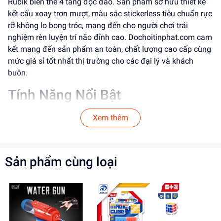
Rubik biến thể 4 tầng độc đáo. Sản phẩm sở hữu thiết kế
kết cấu xoay trơn mượt, màu sắc stickerless tiêu chuẩn rực
rỡ không lo bong tróc, mang đến cho người chơi trải
nghiệm rèn luyện trí não đỉnh cao. Dochoitinphat.com cam
kết mang đến sản phẩm an toàn, chất lượng cao cấp cùng
mức giá sỉ tốt nhất thị trường cho các đại lý và khách
buôn.
Tính Năng Nổi Bật
Thiết kế & Kiểu dáng:
Khối lập phương 4x4x4 vuông
Xem thêm
vức kích thước 6cm vừa vặn tay cầm, sử dụng phối
màu nhựa màu trực tiếp (stickerless) tươi sáng tiêu
chuẩn (xanh dương, đỏ, vàng, xanh lá, cam, trắng)
Sản phẩm cùng loại
bền đẹp theo thời gian.
Chức năng thông minh:
Xoay mượt mà & Chống kẹt góc:
Cơ cấu trục
xoay chắc chắn, tinh chỉnh chính xác giúp các