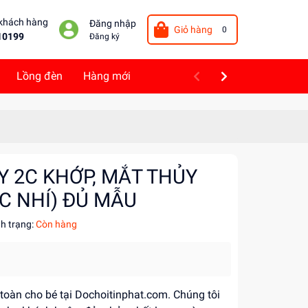
 khách hàng
Đăng nhập
Giỏ hàng
0
10199
Đăng ký
Lồng đèn
Hàng mới
Y 2C KHỚP, MẮT THỦY
1C NHÍ) ĐỦ MẪU
nh trạng:
Còn hàng
 toàn cho bé tại Dochoitinphat.com. Chúng tôi