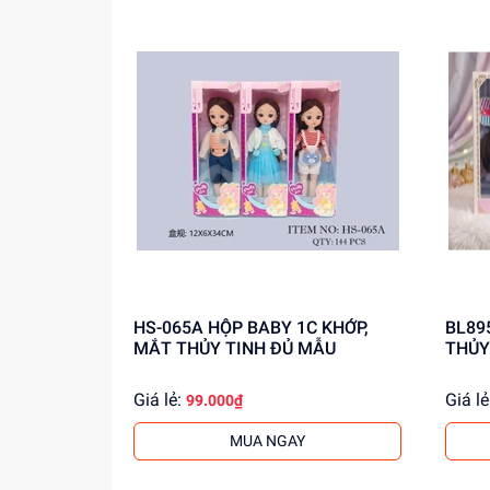
HS-065A HỘP BABY 1C KHỚP,
BL8956 HỘP BABY 1C 
MẮT THỦY TINH ĐỦ MẪU
THỦY
Giá lẻ:
Giá lẻ
99.000₫
MUA NGAY