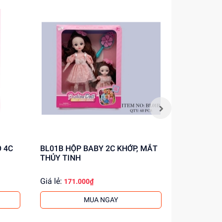
BL01B HỘP BABY 2C KHỚP, MẮT
8819-5 TÚI BABY 1C KHỚP, MẮT
THỦY TINH
THỦY TINH
Giá lẻ:
Giá lẻ:
171.000₫
47.0
MUA NGAY