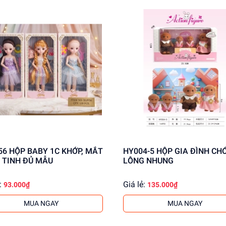
KHỚP, MẮT
HY004-5 HỘP GIA ĐÌNH CHÓ 4C
 TINH ĐỦ MẪU
LÔNG NHUNG
:
Giá lẻ:
93.000₫
135.000₫
MUA NGAY
MUA NGAY