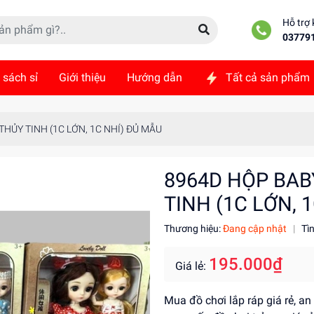
Hỗ trợ
03779
 sách sỉ
Giới thiệu
Hướng dẫn
Tất cả sản phẩm
ức
Liên hệ
THỦY TINH (1C LỚN, 1C NHÍ) ĐỦ MẪU
8964D HỘP BAB
TINH (1C LỚN, 
Thương hiệu:
Đang cập nhật
|
Tì
195.000₫
Giá lẻ:
Mua đồ chơi lắp ráp giá rẻ, an