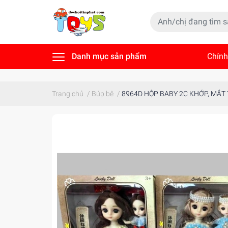
Danh mục sản phẩm
Chính
Tin t
Trang chủ
/
Búp bê
/
8964D HỘP BABY 2C KHỚP, MẮT 