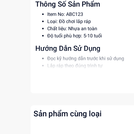
Thông Số Sản Phẩm
Item No: ABC123
Loại: Đồ chơi lắp ráp
Chất liệu: Nhựa an toàn
Độ tuổi phù hợp: 5-10 tuổi
Hướng Dẫn Sử Dụng
Đọc kỹ hướng dẫn trước khi sử dụng
Lắp ráp theo đúng trình tự
Giám sát trẻ em khi sử dụng đồ chơi
Lợi Ích Phát Triển
Phát triển tư duy, sáng tạo
Rèn luyện kỹ năng giải quyết vấn đề
Giúp bé tự tin hơn
Sản phẩm cùng loại
Mua ngay tại
Dochoitinphat.com
, chúng tôi c
thông tin!