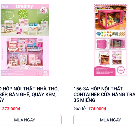
ng cấp giá sỉ cho khách buôn. Liên hệ ngay để có thông tin chi t
 THỎ,
156-3A HỘP NỘI THẤT
BẾP, BÀN GHẾ, QUẦY KEM,
CONTAINER CỬA HÀNG TRÁ
ẨY
35 MIẾNG
:
Giá lẻ:
373.000₫
174.000₫
MUA NGAY
MUA NGAY