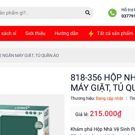
Hỗ trợ
03779
 sách sỉ
Giới thiệu
Hướng dẫn
Tất cả sản phẩm
ức
Liên hệ
 2 NGĂN MÁY GIẶT, TỦ QUẦN ÁO
818-356 HỘP NH
MÁY GIẶT, TỦ 
Thương hiệu:
Đang cập nhật
|
Tì
215.000₫
Giá lẻ:
Khám phá Hộp Nhà Vệ Sinh Pin