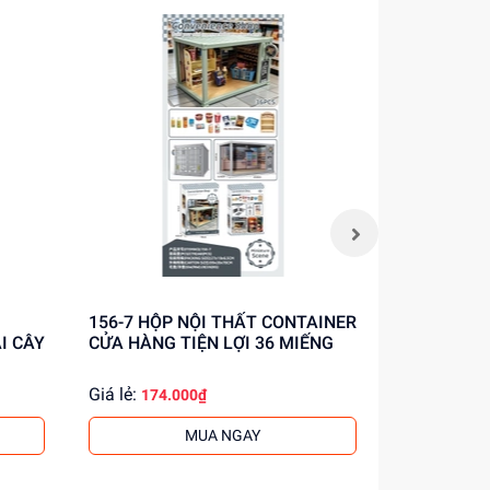
iết!
156-7 HỘP NỘI THẤT CONTAINER
156-6A HỘP NỘI THẤT
I CÂY
CỬA HÀNG TIỆN LỢI 36 MIẾNG
CONTAINE
35 MIẾNG
Giá lẻ:
Giá lẻ:
174.000₫
174.
MUA NGAY