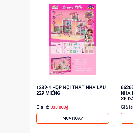
Mua ngay tại
dochoitinphat.com
, chúng tôi cu
1239-4 HỘP NỘI THẤT NHÀ LẦU
6626D HỘP NỘI THẤT NHÀ
229 MIẾNG
NHÀ 
XE Đ
Giá lẻ:
Giá lẻ
338.000₫
MUA NGAY