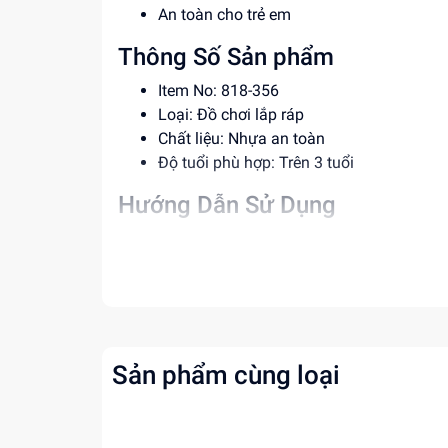
An toàn cho trẻ em
Thông Số Sản phẩm
Item No: 818-356
Loại: Đồ chơi lắp ráp
Chất liệu: Nhựa an toàn
Độ tuổi phù hợp: Trên 3 tuổi
Hướng Dẫn Sử Dụng
Đọc kỹ hướng dẫn trước khi sử dụng
Lắp ráp cẩn thận theo hướng dẫn
Đảm bảo vệ sinh trước và sau khi chơi
Lợi Ích Phát Triển
Phát triển tư duy và sáng tạo
Sản phẩm cùng loại
Rèn luyện kỹ năng phối hợp và quan sát
Giúp trẻ hiểu về các hoạt động hàng ngà