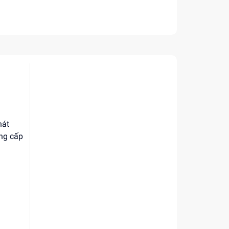
hát
ung cấp