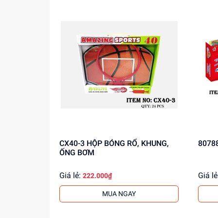
CX40-3 HỘP BÓNG RỔ, KHUNG,
ỐNG BƠM
Giá lẻ:
Giá lẻ
222.000₫
MUA NGAY