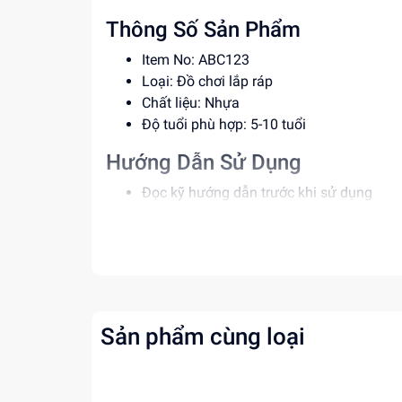
Thông Số Sản Phẩm
Item No: ABC123
Loại: Đồ chơi lắp ráp
Chất liệu: Nhựa
Độ tuổi phù hợp: 5-10 tuổi
Hướng Dẫn Sử Dụng
Đọc kỹ hướng dẫn trước khi sử dụng
Lắp ráp theo đúng trình tự
Giám sát trẻ em khi sử dụng
Lợi Ích Phát Triển
Phát triển tư duy và sáng tạo
Rèn luyện kỹ năng giải quyết vấn đề
Sản phẩm cùng loại
Tăng cường khả năng phối hợp tay mắt
Mua ngay tại
dochoitinphat.com
, chúng tôi c