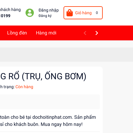
 khách hàng
Đăng nhập
Giỏ hàng
0
10199
Đăng ký
Lồng đèn
Hàng mới
G RỔ (TRỤ, ỐNG BƠM)
nh trạng:
Còn hàng
n toàn cho bé tại dochoitinphat.com. Sản phẩm
á sỉ cho khách buôn. Mua ngay hôm nay!