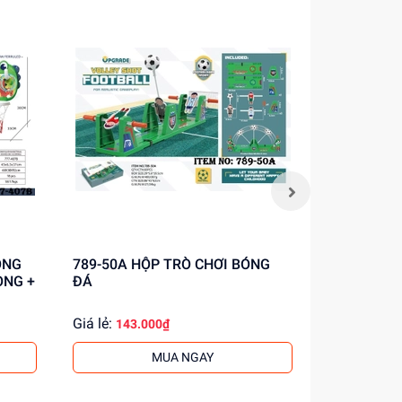
789-50A HỘP TRÒ CHƠI BÓNG
8033D HỘP BÓNG RỔ (TRỤ, ỐNG
ÒNG +
ĐÁ
BƠM)
Giá lẻ:
Giá lẻ:
143.000₫
282.
MUA NGAY