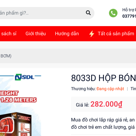
Hỗ trợ
03779
 sách sỉ
Giới thiệu
Hướng dẫn
Tất cả sản phẩm
ức
Liên hệ
G BƠM)
8033D HỘP BÓN
Thương hiệu:
Đang cập nhật
|
Tì
282.000₫
Giá lẻ:
Mua đồ chơi lắp ráp giá rẻ, a
đồ chơi trẻ em chất lượng, gi