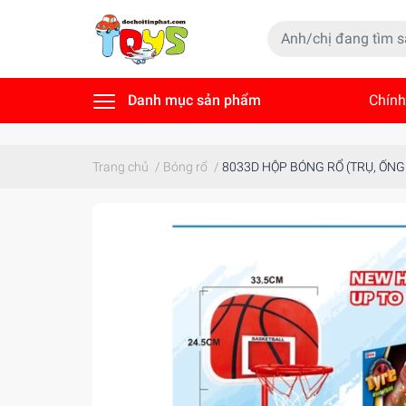
Danh mục sản phẩm
Chính
Tin t
Trang chủ
/
Bóng rổ
/
8033D HỘP BÓNG RỔ (TRỤ, ỐN