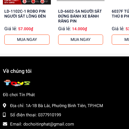
hấp dẫn cho khách buôn. Liên hệ ngay để biết thêm
LD-1102C-1 ROBO PIN
LD-6602-5A NGƯỜI SẮT
6037F T
thông tin!
NGƯỜI SẮT LỒNG ĐÈN
ĐỨNG BÁNH XE BÁNH
THÚ 8 P
RĂNG PIN
Giá lẻ:
Giá lẻ:
Giá lẻ:
57.000₫
14.000₫
5
MUA NGAY
MUA NGAY
M
Về chúng tôi
Đồ chơi Tín Phát
Địa chỉ:
1A-1B Bà Lài, Phường Bình Tiên, TP.HCM
Số điện thoại:
0377910199
Email:
dochoitinphat@gmail.com