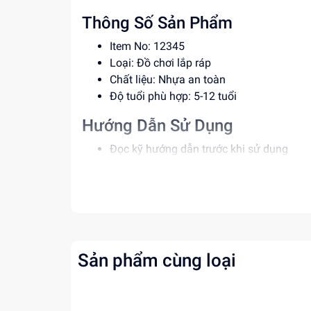
Thông Số Sản Phẩm
Item No: 12345
Loại: Đồ chơi lắp ráp
Chất liệu: Nhựa an toàn
Độ tuổi phù hợp: 5-12 tuổi
Hướng Dẫn Sử Dụng
Đọc kỹ hướng dẫn trước khi sử dụng
Lắp ráp theo trình tự để đảm bảo an toà
Giám sát trẻ khi sử dụng đồ chơi
Lợi Ích Phát Triển
Kích thích sự sáng tạo, tư duy logic
Phát triển kỹ năng giải quyết vấn đề
Sản phẩm cùng loại
Tăng cường khả năng phối hợp tay mắt
Mua ngay tại
Dochoitinphat.com
, chúng tôi c