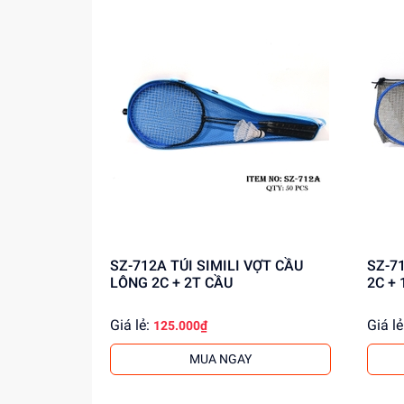
SZ-712A TÚI SIMILI VỢT CẦU
SZ-713 TÚI LƯỚI VỢT 
LÔNG 2C + 2T CẦU
2C + 
Giá lẻ:
Giá lẻ
125.000₫
MUA NGAY