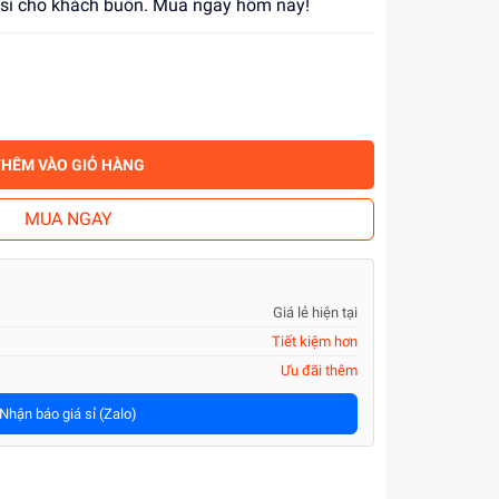
á sỉ cho khách buôn. Mua ngay hôm nay!
THÊM VÀO GIỎ HÀNG
MUA NGAY
Giá lẻ hiện tại
Tiết kiệm hơn
Ưu đãi thêm
Nhận báo giá sỉ (Zalo)