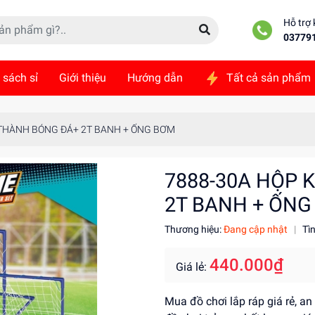
Hỗ trợ
03779
 sách sỉ
Giới thiệu
Hướng dẫn
Tất cả sản phẩm
ức
Liên hệ
THÀNH BÓNG ĐÁ+ 2T BANH + ỐNG BƠM
7888-30A HỘP
2T BANH + ỐNG
Thương hiệu:
Đang cập nhật
|
Tì
440.000₫
Giá lẻ:
Mua đồ chơi lắp ráp giá rẻ, a