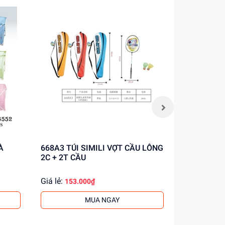
668A3 TÚI SIMILI VỢT CẦU LÔNG
4862-C HỘP CỜ TƯỚNG NAM
2C + 2T CẦU
CHÂM
Giá lẻ:
Giá lẻ:
153.000₫
197.
MUA NGAY