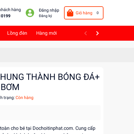
 khách hàng
Đăng nhập
Giỏ hàng
0
10199
Đăng ký
Lồng đèn
Hàng mới
 KHUNG THÀNH BÓNG ĐÁ+
 BƠM
nh trạng:
Còn hàng
n toàn cho bé tại Dochoitinphat.com. Cung cấp