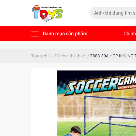
Danh mục sản phẩm
Chính
Tin t
Trang chủ
/
Đồ chơi thể thao
/
7888-30A HỘP KHUNG 