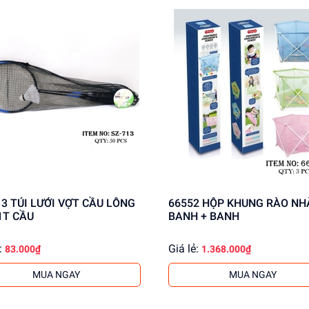
CẦU LÔNG
66552 HỘP KHUNG RÀO NHÀ
1T CẦU
BANH + BANH
:
Giá lẻ:
83.000₫
1.368.000₫
MUA NGAY
MUA NGAY