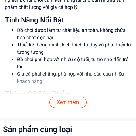
phẩm chất lượng với giá cả hợp lý.
Tính Năng Nổi Bật
Đồ chơi được làm từ chất liệu an toàn, không chứa
hóa chất độc hại
Thiết kế thông minh, kích thích tư duy và phát triển trí
tưởng tượng
Đồ chơi phù hợp với nhiều độ tuổi, từ trẻ nhỏ đến trẻ
lớn
Giá cả phải chăng, phù hợp với nhu cầu của nhiều
khách hàng
Thông Số Sản Phẩm
Xem thêm
Item No: ABC123
Loại: Đồ chơi giáo dục
Chất liệu: Nhựa an toàn
Độ tuổi phù hợp: 3-6 tuổi
Sản phẩm cùng loại