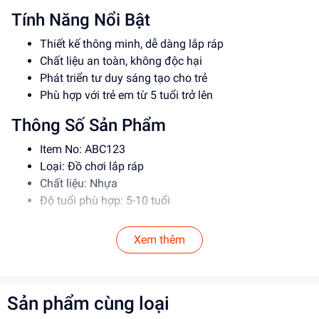
Tính Năng Nổi Bật
Thiết kế thông minh, dễ dàng lắp ráp
Chất liệu an toàn, không độc hại
Phát triển tư duy sáng tạo cho trẻ
Phù hợp với trẻ em từ 5 tuổi trở lên
Thông Số Sản Phẩm
Item No: ABC123
Loại: Đồ chơi lắp ráp
Chất liệu: Nhựa
Độ tuổi phù hợp: 5-10 tuổi
Hướng Dẫn Sử Dụng
Xem thêm
Đọc kỹ hướng dẫn trước khi sử dụng
Lắp ráp theo đúng trình tự
Giám sát trẻ khi chơi để đảm bảo an toàn
Sản phẩm cùng loại