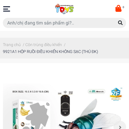
0
Trang chủ
/
Côn trùng điều khiển
/
9921A1 HỘP RUỒI ĐIỀU KHIỂN KHÔNG SẠC (THÚ ĐK)