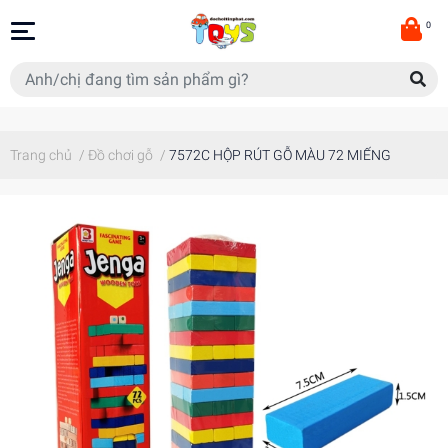
0
Trang chủ
/
Đồ chơi gỗ
/
7572C HỘP RÚT GỖ MÀU 72 MIẾNG