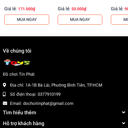
Giá lẻ:
Giá lẻ:
Giá lẻ:
171.000₫
50.000₫
9
MUA NGAY
MUA NGAY
M
Về chúng tôi
Đồ chơi Tín Phát
Địa chỉ:
1A-1B Bà Lài, Phường Bình Tiên, TP.HCM
Số điện thoại:
0377910199
Email:
dochoitinphat@gmail.com
Tìm hiểu thêm
Hỗ trợ khách hàng