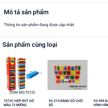
Mô tả sản phẩm
Thông tin sản phẩm đang được cập nhật
Sản phẩm cùng loại
7572C HỘP RÚT GỖ
92-215 BẢNG GỖ CHỮ
93-999 BẢNG GỖ XẾP
MÀU 72 MIẾNG
SỐ
HÌNH HÌ