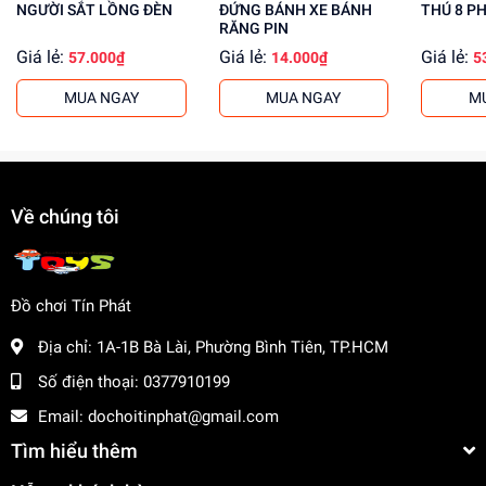
Tăng cường khả năng sáng tạo và tưởng tượng
NGƯỜI SẮT LỒNG ĐÈN
ĐỨNG BÁNH XE BÁNH
THÚ 8 P
RĂNG PIN
Giúp bé phát triển khả năng tập trung và kiên nhẫn
Giá lẻ:
Giá lẻ:
Giá lẻ:
57.000₫
14.000₫
5
Mua sỉ đồ chơi trẻ em giá rẻ tại
dochoitinphat.com
để
MUA NGAY
MUA NGAY
M
mang lại cho con bạn những trải nghiệm tuyệt vời. Chúng
tôi cũng hỗ trợ giá sỉ cho khách buôn, giúp bạn tiết kiệm
chi phí và tăng lợi nhuận.
Về chúng tôi
Đồ chơi Tín Phát
Địa chỉ:
1A-1B Bà Lài, Phường Bình Tiên, TP.HCM
Số điện thoại:
0377910199
Email:
dochoitinphat@gmail.com
Tìm hiểu thêm