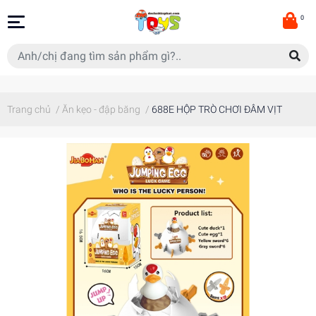
0
Trang chủ
/
Ăn kẹo - đập băng
/
688E HỘP TRÒ CHƠI ĐÂM VỊT