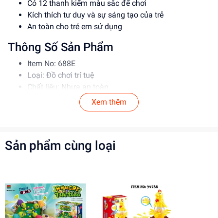
Có 12 thanh kiếm màu sắc để chơi
Kích thích tư duy và sự sáng tạo của trẻ
An toàn cho trẻ em sử dụng
Thông Số Sản Phẩm
Item No: 688E
Loại: Đồ chơi trí tuệ
Chất liệu: Nhựa an toàn
Độ tuổi phù hợp: Từ 3 tuổi trở lên
Xem thêm
Hướng Dẫn Sử Dụng
Bước 1: Lắp nhân vật vịt vào trứng và xoay vài vòng
Sản phẩm cùng loại
Bước 2: Mỗi người chơi chọn một màu kiếm
Bước 3: Đâm kiếm vào các lỗ trên trứng
Lưu ý: Đảm bảo trẻ chơi dưới sự giám sát của người
lớn
Lợi Ích Phát Triển