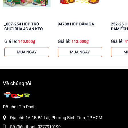
Phát triển tư duy logic và khả năng giải quyết vấn đề
Rèn luyện sự kiên nhẫn và tập trung
Tăng cường khả năng sáng tạo và tưởng tượng
_007-254 HỘP TRÒ
94788 HỘP ĐÂM GÀ
252-25 HỘP TRÒ CHƠI
Mua ngay Hộp Trò Chơi Đâm Vịt 688E tại
CHƠI RÙA 4C ĂN KẸO
ĐÂM ẾC
dochoitinphat.com
, chúng tôi cung cấp giá sỉ cho khách
buôn. Liên hệ ngay để biết thêm thông tin!
Giá lẻ:
Giá lẻ:
Giá lẻ:
140.000₫
113.000₫
4
MUA NGAY
MUA NGAY
M
Về chúng tôi
Đồ chơi Tín Phát
Địa chỉ:
1A-1B Bà Lài, Phường Bình Tiên, TP.HCM
Số điện thoại:
0377910199