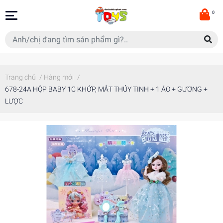
0
Trang chủ
/
Hàng mới
/
678-24A HỘP BABY 1C KHỚP, MẮT THỦY TINH + 1 ÁO + GƯƠNG +
LƯỢC