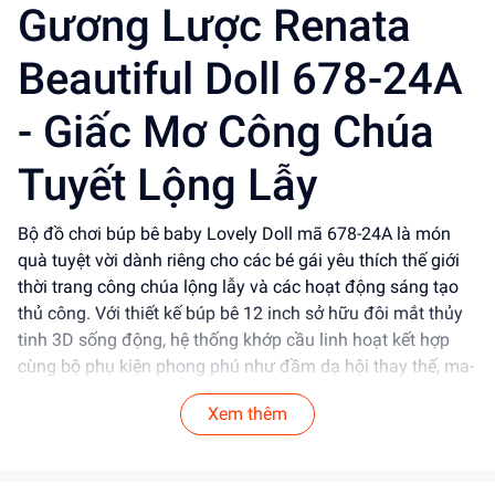
Gương Lược Renata
Beautiful Doll 678-24A
- Giấc Mơ Công Chúa
Tuyết Lộng Lẫy
Bộ đồ chơi búp bê baby Lovely Doll mã 678-24A là món
quà tuyệt vời dành riêng cho các bé gái yêu thích thế giới
thời trang công chúa lộng lẫy và các hoạt động sáng tạo
thủ công. Với thiết kế búp bê 12 inch sở hữu đôi mắt thủy
tinh 3D sống động, hệ thống khớp cầu linh hoạt kết hợp
cùng bộ phụ kiện phong phú như đầm dạ hội thay thế, ma-
nơ-canh trưng bày, bộ gương lược xinh xắn và bộ tranh
Xem thêm
đính đá DIY độc đáo, sản phẩm mang đến những giây
phút giải trí tràn ngập cảm hứng sáng tạo.
Dochoitinphat.com cam kết mang đến sản phẩm an toàn,