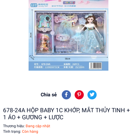
Chia sẻ
678-24A HỘP BABY 1C KHỚP, MẮT THỦY TINH +
1 ÁO + GƯƠNG + LƯỢC
Thương hiệu:
Đang cập nhật
Tình trạng:
Còn hàng