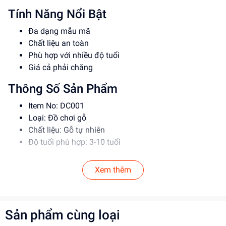
Tính Năng Nổi Bật
Đa dạng mẫu mã
Chất liệu an toàn
Phù hợp với nhiều độ tuổi
Giá cả phải chăng
Thông Số Sản Phẩm
Item No: DC001
Loại: Đồ chơi gỗ
Chất liệu: Gỗ tự nhiên
Độ tuổi phù hợp: 3-10 tuổi
Hướng Dẫn Sử Dụng
Xem thêm
Trước khi cho bé chơi, hãy kiểm tra sản phẩm để
đảm bảo an toàn
Hướng dẫn bé cách chơi đúng cách
Sản phẩm cùng loại
Lưu ý: Để xa tầm với của trẻ em khi không sử dụng