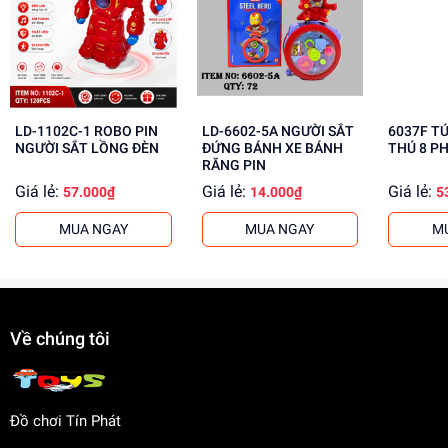
Rèn luyện kỹ năng phối hợp
Tăng cường khả năng tập trung
Mua ngay tại
dochoitinphat.com
, chúng tôi cung cấp giá sỉ
cho khách buôn. Liên hệ với chúng tôi để biết thêm thông
tin!
LD-1102C-1 ROBO PIN
LD-6602-5A NGƯỜI SẮT
6037F T
NGƯỜI SẮT LỒNG ĐÈN
ĐỨNG BÁNH XE BÁNH
THÚ 8 P
RĂNG PIN
Giá lẻ:
Giá lẻ:
Giá lẻ:
57.000₫
14.000₫
5
MUA NGAY
MUA NGAY
M
Về chúng tôi
Đồ chơi Tín Phát