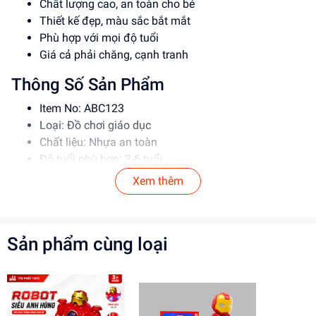
Chất lượng cao, an toàn cho bé
Thiết kế đẹp, màu sắc bắt mắt
Phù hợp với mọi độ tuổi
Giá cả phải chăng, cạnh tranh
Thông Số Sản Phẩm
Item No: ABC123
Loại: Đồ chơi giáo dục
Chất liệu: Nhựa an toàn
Độ tuổi phù hợp: 3-6 tuổi
Xem thêm
Hướng Dẫn Sử Dụng
Đọc kỹ hướng dẫn trước khi sử dụng
Cho bé chơi dưới sự giám sát của người lớn
Sản phẩm cùng loại
Tránh để bé nuốt phải các bộ phận nhỏ
Lợi Ích Phát Triển
Phát triển tư duy sáng tạo