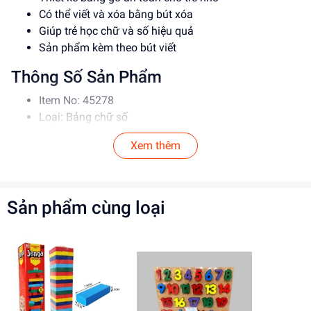
Có thể viết và xóa bằng bút xóa
Giúp trẻ học chữ và số hiệu quả
Sản phẩm kèm theo bút viết
Thông Số Sản Phẩm
Item No: 45278
Loại: Bảng chữ số
Chất liệu: Gỗ
Xem thêm
Độ tuổi phù hợp: 3-6 tuổi
Hướng Dẫn Sử Dụng
Hướng dẫn trẻ ghép chữ và số vào đúng vị trí
Sản phẩm cùng loại
Sử dụng bút xóa để viết và xóa trên bảng
Đảm bảo vệ sinh sản phẩm thường xuyên
Lợi Ích Phát Triển
Phát triển khả năng nhận biết chữ và số
Rèn luyện tư duy và trí nhớ