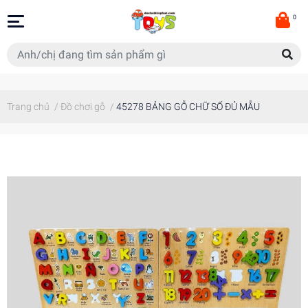
0
Trang chủ
/
Đồ chơi gỗ
/
45278 BẢNG GỖ CHỮ SỐ ĐỦ MẪU