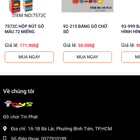
Thúc đẩy sự sáng tạo và hứng thú học tập
Mua ngay bảng gỗ chữ số 45278 tại
dochoitinphat.com
,
chúng tôi cung cấp giá sỉ cho khách buôn. Liên hệ ngay
7572C HỘP RÚT GỖ
92-215 BẢNG GỖ CHỮ
93-999 BẢNG GỖ XẾP
MÀU 72 MIẾNG
SỐ
HÌNH HÌ
để biết thêm thông tin!
Giá lẻ:
Giá lẻ:
Giá lẻ:
171.000₫
50.000₫
9
MUA NGAY
MUA NGAY
M
Về chúng tôi
Đồ chơi Tín Phát
Địa chỉ:
1A-1B Bà Lài, Phường Bình Tiên, TP.HCM
Số điện thoại:
0377910199