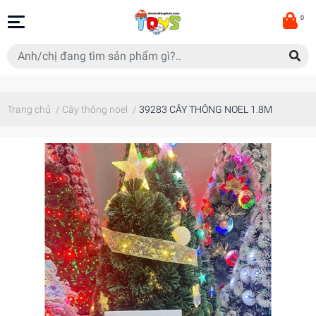
0
Trang chủ
/
Cây thông noel
/
39283 CÂY THÔNG NOEL 1.8M