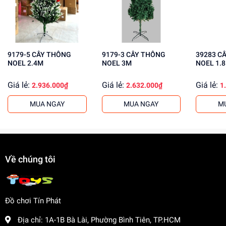
Tăng cường khả năng phối hợp và cân bằng
Mua ngay đồ chơi lắp ráp tại
dochoitinphat.com
, chúng tôi
cung cấp giá sỉ tốt nhất cho khách buôn. Liên hệ ngay để
biết thêm thông tin!
9179-5 CÂY THÔNG
9179-3 CÂY THÔNG
39283 CÂY THÔNG
NOEL 2.4M
NOEL 3M
NOEL 1.
Giá lẻ:
Giá lẻ:
Giá lẻ:
2.936.000₫
2.632.000₫
1
MUA NGAY
MUA NGAY
M
Về chúng tôi
Đồ chơi Tín Phát
Địa chỉ:
1A-1B Bà Lài, Phường Bình Tiên, TP.HCM