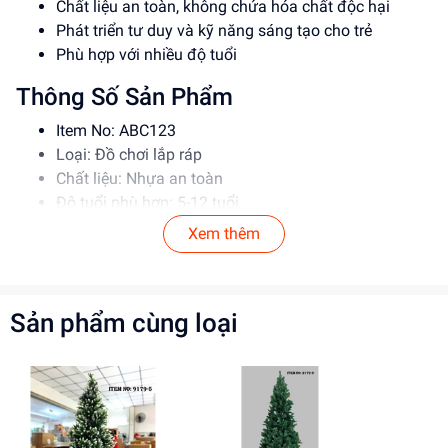
Chất liệu an toàn, không chứa hóa chất độc hại
Phát triển tư duy và kỹ năng sáng tạo cho trẻ
Phù hợp với nhiều độ tuổi
Thông Số Sản Phẩm
Item No: ABC123
Loại: Đồ chơi lắp ráp
Chất liệu: Nhựa an toàn
Độ tuổi phù hợp: 5-12 tuổi
Xem thêm
Hướng Dẫn Sử Dụng
Đọc kỹ hướng dẫn trước khi sử dụng
Lắp ráp theo đúng trình tự để đảm bảo an toàn
Sản phẩm cùng loại
Giám sát trẻ khi chơi để tránh tai nạn
Lợi Ích Phát Triển
Phát triển tư duy và kỹ năng sáng tạo
Rèn luyện kỹ năng giải quyết vấn đề