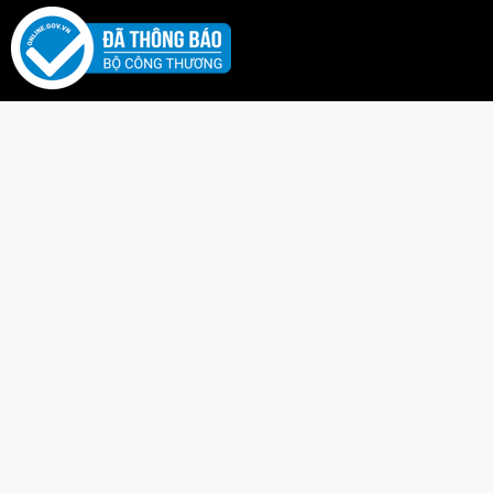
Kéo tay cầm phía trên lên để hút nước đầy vào trong
thân ống.
Rút cây thụt lên, hướng đầu phun về phía mục tiêu và
đẩy mạnh tay cầm xuống để bắn ra chùm tia nước
pháo hoa sinh động.
Lưu ý không xịt nước trực tiếp vào mặt hoặc mắt của
người khác ở cự ly quá gần.
Lợi Ích Phát Triển
Rèn luyện thể chất & Sự linh hoạt:
Thao tác kéo và
đẩy pít-tông liên tục giúp bé tăng cường lực tay, sự
dẻo dai của cơ bắp và sự phối hợp giữa tay - mắt.
Khuyến khích vận động ngoài trời:
Sản phẩm thu hút
bé tham gia các hoạt động vui chơi dã ngoại, đi biển,
hồ bơi cùng gia đình và bạn bè, tăng cường sức đề
kháng.