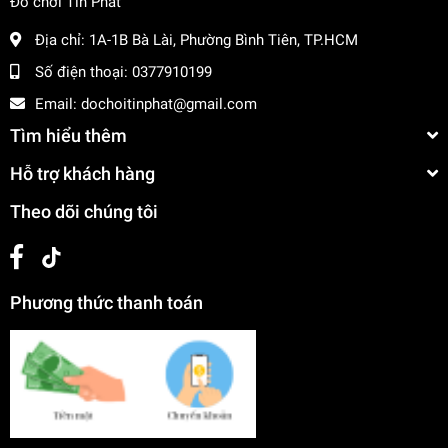
Đồ chơi Tín Phát
Item No:
3376A-1 (Summer Fun Childhood Series)
Địa chỉ:
1A-1B Bà Lài, Phường Bình Tiên, TP.HCM
Loại:
Đồ chơi vận động / Đồ chơi đi biển / Cây thụt
Số điện thoại:
0377910199
nước
Email:
dochoitinphat@gmail.com
Chất liệu:
Nhựa ABS cao cấp & Nhựa trong suốt
Tìm hiểu thêm
Hỗ trợ khách hàng
Kích thước sản phẩm:
42 x 7 x 7 cm
Theo dõi chúng tôi
Quy cách đóng gói:
Hộp trưng bày 12 cây (Color
Box)
Màu sắc:
Tím, Hồng, Xanh dương, Vàng
Phương thức thanh toán
Độ tuổi phù hợp:
3+
Hướng Dẫn Sử Dụng
Nhúng đầu phun của cây thụt nước ngập vào chậu
nước hoặc bể bơi.