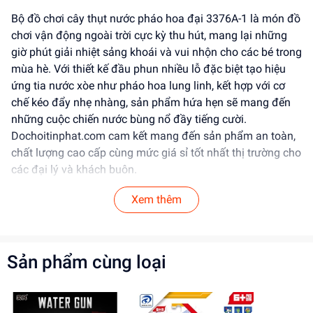
Bộ đồ chơi cây thụt nước pháo hoa đại 3376A-1 là món đồ
chơi vận động ngoài trời cực kỳ thu hút, mang lại những
giờ phút giải nhiệt sảng khoái và vui nhộn cho các bé trong
mùa hè. Với thiết kế đầu phun nhiều lỗ đặc biệt tạo hiệu
ứng tia nước xòe như pháo hoa lung linh, kết hợp với cơ
chế kéo đẩy nhẹ nhàng, sản phẩm hứa hẹn sẽ mang đến
những cuộc chiến nước bùng nổ đầy tiếng cười.
Dochoitinphat.com cam kết mang đến sản phẩm an toàn,
chất lượng cao cấp cùng mức giá sỉ tốt nhất thị trường cho
các đại lý và khách buôn.
Tính Năng Nổi Bật
Xem thêm
Thiết kế & Kiểu dáng:
Dạng ống thụt thể thao kích
thước đại (chiều dài 42cm, đường kính 7cm), phối
Sản phẩm cùng loại
các gam màu bắt mắt như tím, hồng, xanh dương,
vàng. Đỉnh tay cầm hình bông hoa/chân thú ngộ
nghĩnh giúp bé dễ dàng bám nắm.