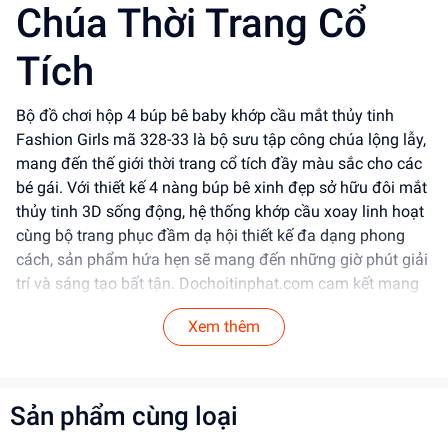
Chúa Thời Trang Cổ
Tích
Bộ đồ chơi hộp 4 búp bê baby khớp cầu mắt thủy tinh
Fashion Girls mã 328-33 là bộ sưu tập công chúa lộng lẫy,
mang đến thế giới thời trang cổ tích đầy màu sắc cho các
bé gái. Với thiết kế 4 nàng búp bê xinh đẹp sở hữu đôi mắt
thủy tinh 3D sống động, hệ thống khớp cầu xoay linh hoạt
cùng bộ trang phục đầm dạ hội thiết kế đa dạng phong
cách, sản phẩm hứa hẹn sẽ mang đến những giờ phút giải
trí và sáng tạo bất tận. Dochoitinphat.com cam kết mang
đến sản phẩm an toàn, chất lượng cao cấp cùng mức giá
Xem thêm
sỉ tốt nhất thị trường cho các đại lý và khách buôn.
Tính Năng Nổi Bật
Sản phẩm cùng loại
Thiết kế & Kiểu dáng:
Hộp gồm 4 búp bê baby xinh
xắn với 4 phong cách trang phục dạ hội riêng biệt