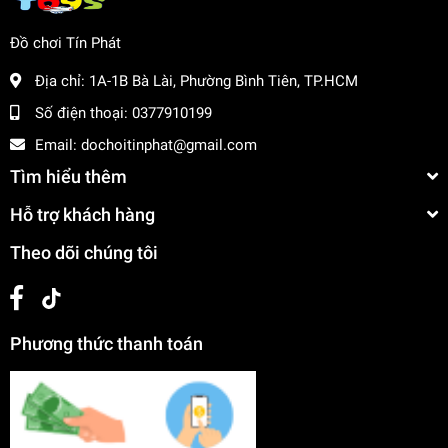
(3+).
Đồ chơi Tín Phát
Thông Số Sản Phẩm
Địa chỉ:
1A-1B Bà Lài, Phường Bình Tiên, TP.HCM
Item No:
328-33 (Girls Fashion Series)
Số điện thoại:
0377910199
Loại:
Đồ chơi búp bê / Đồ chơi bé gái / Bộ búp bê
Email:
dochoitinphat@gmail.com
khớp thời trang
Tìm hiểu thêm
Chất liệu:
Nhựa ABS cao cấp, mắt thủy tinh, vải voan
Hỗ trợ khách hàng
& ren
Theo dõi chúng tôi
Số lượng:
Hộp 4 búp bê baby
Đóng gói:
Hộp cửa sổ trưng bày lộng lẫy
Độ tuổi phù hợp:
3+
Phương thức thanh toán
Hướng Dẫn Sử Dụng
Mở hộp cẩn thận và lấy 4 nàng búp bê ra ngoài.