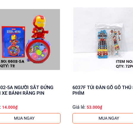
NGƯỜI SẮT ĐỨNG
6037F TÚI ĐÀN GÕ GỖ THÚ 
 XE BÁNH RĂNG PIN
PHÍM
:
Giá lẻ:
14.000₫
53.000₫
MUA NGAY
MUA NGAY