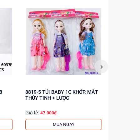
8
8819-5 TÚI BABY 1C KHỚP, MẮT
6801-1 TÚI XE CÔNG TRÌNH
THỦY TINH + LƯỢC
TRỚN TRỘ
1C
Giá lẻ:
Giá lẻ:
47.000₫
21.0
MUA NGAY