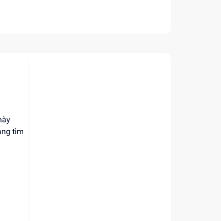
này
ang tìm