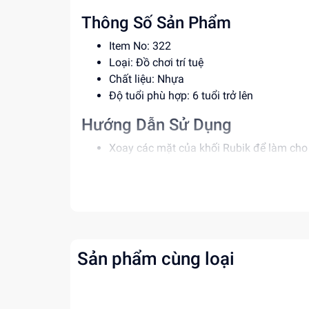
Thông Số Sản Phẩm
Item No: 322
Loại: Đồ chơi trí tuệ
Chất liệu: Nhựa
Độ tuổi phù hợp: 6 tuổi trở lên
Hướng Dẫn Sử Dụng
Xoay các mặt của khối Rubik để làm ch
Thử thách bản thân với các cấp độ khó t
Lưu ý: Vui lòng sử dụng dưới sự giám sát
Lợi Ích Phát Triển
Phát triển tư duy logic và khả năng phân 
Cải thiện sự kiên nhẫn và tập trung.
Sản phẩm cùng loại
Tăng cường khả năng giải quyết vấn đề.
Mua ngay tại
dochoitinphat.com
, chúng tôi c