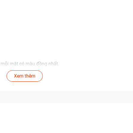
o mỗi mặt có màu đồng nhất.
ăng dần.
Xem thêm
 của người lớn.
tích.
ung cấp giá sỉ hấp dẫn cho khách buôn. Liên hệ ngay để biết th