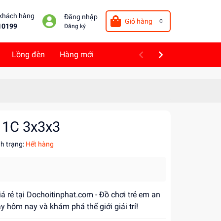
 khách hàng
Đăng nhập
Giỏ hàng
0
10199
Đăng ký
Lồng đèn
Hàng mới
 1C 3x3x3
nh trạng:
Hết hàng
á rẻ tại Dochoitinphat.com - Đồ chơi trẻ em an
y hôm nay và khám phá thế giới giải trí!