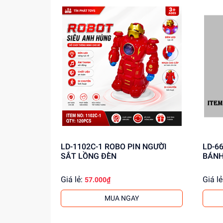
thông tin!
LD-1102C-1 ROBO PIN NGƯỜI
LD-6602-5A 
SẮT LỒNG ĐÈN
BÁNH
Giá lẻ:
Giá lẻ
57.000₫
MUA NGAY