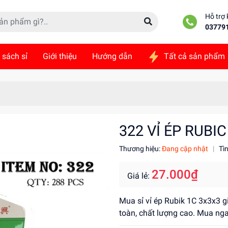
Hỗ trợ
03779
 sách sỉ
Giới thiệu
Hướng dẫn
Tất cả sản phẩm
ức
Liên hệ
322 VỈ ÉP RUBIC
Thương hiệu:
Đang cập nhật
|
Tì
27.000₫
Giá lẻ:
Mua sỉ vỉ ép Rubik 1C 3x3x3 gi
toàn, chất lượng cao. Mua nga