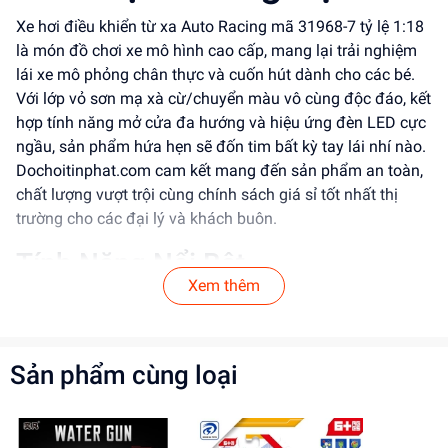
Xe hơi điều khiển từ xa Auto Racing mã 31968-7 tỷ lệ 1:18
là món đồ chơi xe mô hình cao cấp, mang lại trải nghiệm
lái xe mô phỏng chân thực và cuốn hút dành cho các bé.
Với lớp vỏ sơn mạ xà cừ/chuyển màu vô cùng độc đáo, kết
hợp tính năng mở cửa đa hướng và hiệu ứng đèn LED cực
ngầu, sản phẩm hứa hẹn sẽ đốn tim bất kỳ tay lái nhí nào.
Dochoitinphat.com cam kết mang đến sản phẩm an toàn,
chất lượng vượt trội cùng chính sách giá sỉ tốt nhất thị
trường cho các đại lý và khách buôn.
Tính Năng Nổi Bật
Xem thêm
Thiết kế & Kiểu dáng:
Mô hình xe MPV sang trọng tỷ
lệ 1:18 (kích thước 21 x 9.3 x 7.5 cm) với lớp vỏ tráng
gương mạ màu ánh kim xà cừ cực kỳ bắt mắt.
Sản phẩm cùng loại
Tính năng mở cửa linh hoạt:
Tích hợp cơ chế mở các
cánh cửa bên hông và cốp sau xe, cho phép bé khám
phá không gian nội thất mô phỏng bên trong.