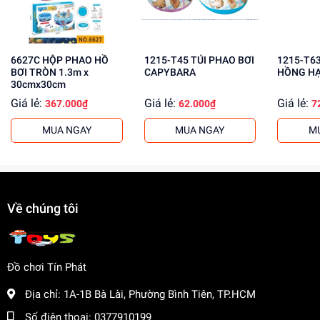
Tăng cường khả năng sáng tạo và khám phá
Mua ngay tại
dochoitinphat.com
, chúng tôi cung cấp giá sỉ
cho khách buôn. Liên hệ ngay để biết thêm thông tin!
6627C HỘP PHAO HỒ
1215-T45 TÚI PHAO BƠI
1215-T63 TÚI PHAO B
BƠI TRÒN 1.3m x
CAPYBARA
HỒNG HẠ
30cmx30cm
Giá lẻ:
Giá lẻ:
Giá lẻ:
367.000₫
62.000₫
7
MUA NGAY
MUA NGAY
M
Về chúng tôi
Đồ chơi Tín Phát
Địa chỉ:
1A-1B Bà Lài, Phường Bình Tiên, TP.HCM
Số điện thoại:
0377910199