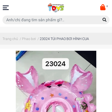
0
Trang chủ
/
Phao bơi
/
23024 TÚI PHAO BƠI HÌNH CUA