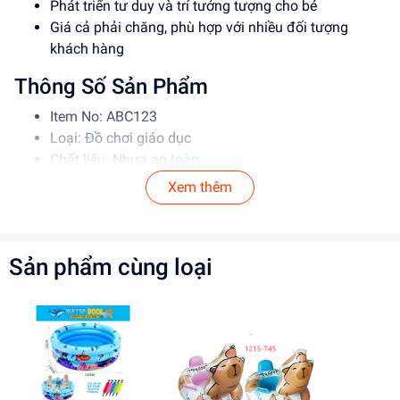
Phát triển tư duy và trí tưởng tượng cho bé
Giá cả phải chăng, phù hợp với nhiều đối tượng
khách hàng
Thông Số Sản Phẩm
Item No: ABC123
Loại: Đồ chơi giáo dục
Chất liệu: Nhựa an toàn
Độ tuổi phù hợp: 3-6 tuổi
Xem thêm
Hướng Dẫn Sử Dụng
Đọc kỹ hướng dẫn trước khi sử dụng
Sản phẩm cùng loại
Cho bé chơi dưới sự giám sát của phụ huynh
Tránh để bé nuốt phải các bộ phận nhỏ
Lợi Ích Phát Triển
Phát triển tư duy và trí tưởng tượng
Rèn luyện kỹ năng giải quyết vấn đề