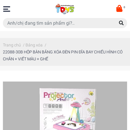
0
Trang chủ
/
Bảng xóa
/
22088-30B HỘP BÀN BẢNG XÓA ĐÈN PIN ĐĨA BAY CHIẾU HÌNH CÓ
CHÂN + VIẾT MÀU + GHẾ