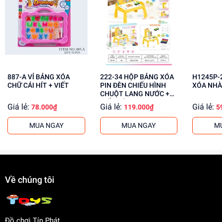
Phát triển tư duy, sáng tạo
Rèn luyện kỹ năng giải quyết vấn đề
Tăng cường khả năng phối hợp tay mắt
Mua ngay tại
dochoitinphat.com
, chúng tôi cung cấp giá sỉ
cho khách buôn. Liên hệ ngay để biết thêm thông tin!
887-A VỈ BẢNG XÓA
222-34 HỘP BẢNG XÓA
H1245P-2 TÚI BẢ
CHỮ CÁI HÍT + VIẾT
PIN ĐÈN CHIẾU HÌNH
XÓA NH
CHUỘT LANG NƯỚC +
VIẾT MÀU
Giá lẻ:
Giá lẻ:
Giá lẻ:
78.000₫
119.000₫
5
MUA NGAY
MUA NGAY
M
Về chúng tôi
Đồ chơi Tín Phát