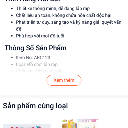
Thiết kế thông minh, dễ dàng lắp ráp
Chất liệu an toàn, không chứa hóa chất độc hại
Phát triển tư duy, sáng tạo và kỹ năng giải quyết vấn
đề
Phù hợp với mọi độ tuổi
Thông Số Sản Phẩm
Item No: ABC123
Loại: Đồ chơi lắp ráp
Chất liệu: Nhựa an toàn
Độ tuổi phù hợp: 5-12 tuổi
Xem thêm
Hướng Dẫn Sử Dụng
Đọc kỹ hướng dẫn trước khi sử dụng
Sản phẩm cùng loại
Lắp ráp theo đúng trình tự
Giám sát trẻ khi chơi để đảm bảo an toàn
Lợi Ích Phát Triển