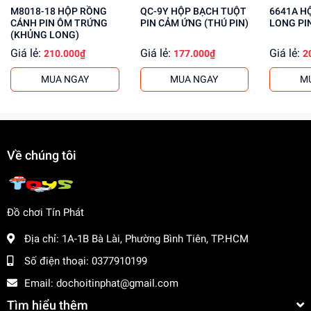
hấp dẫn cho khách buôn. Liên hệ ngay để biết thêm
M8018-18 HỘP RỒNG
QC-9Y HỘP BẠCH TUỘT
6641A HỘP KHỦNG
CÁNH PIN ÔM TRỨNG
PIN CẢM ỨNG (THÚ PIN)
LONG PI
thông tin!
(KHỦNG LONG)
Giá lẻ:
Giá lẻ:
Giá lẻ:
210.000₫
177.000₫
2
MUA NGAY
MUA NGAY
M
Về chúng tôi
Đồ chơi Tín Phát
Địa chỉ:
1A-1B Bà Lài, Phường Bình Tiên, TP.HCM
Số điện thoại:
0377910199
Email:
dochoitinphat@gmail.com
Tìm hiểu thêm