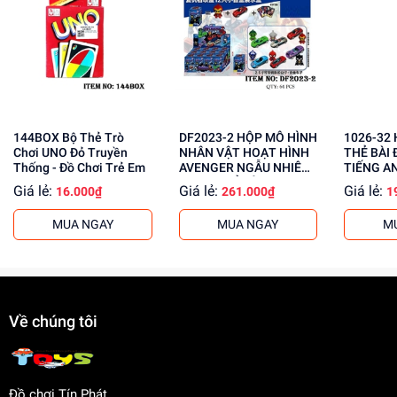
Kích thích tư duy và sáng tạo
Phát triển kỹ năng giải quyết vấn đề
Tăng cường sự tự tin và kiên nhẫn
Mua ngay tại
dochoitinphat.com
, chúng tôi cung cấp giá sỉ
cho khách buôn. Liên hệ với chúng tôi để biết thêm thông
tin!
144BOX Bộ Thẻ Trò
DF2023-2 HỘP MÔ HÌNH
1026-32 HỘP TRÒ CHƠI
Chơi UNO Đỏ Truyền
NHÂN VẬT HOẠT HÌNH
THẺ BÀI
Thống - Đồ Chơi Trẻ Em
AVENGER NGẪU NHIÊN
TIẾNG A
+ XE + THẺ BÀI 12C
HỌC PHI
Giá lẻ:
Giá lẻ:
Giá lẻ:
16.000₫
261.000₫
1
MUA NGAY
MUA NGAY
M
Về chúng tôi
Đồ chơi Tín Phát