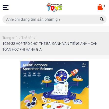
0
Trang chủ
/
Thẻ bài
/
1026-32 HỘP TRÒ CHƠI THẺ BÀI ĐÁNH VẦN TIẾNG ANH + CÂN
TOÁN HỌC PHI HÀNH GIA