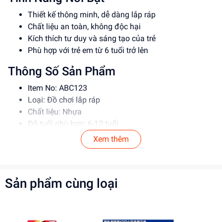
Thiết kế thông minh, dễ dàng lắp ráp
Chất liệu an toàn, không độc hại
Kích thích tư duy và sáng tạo của trẻ
Phù hợp với trẻ em từ 6 tuổi trở lên
Thông Số Sản Phẩm
Item No: ABC123
Loại: Đồ chơi lắp ráp
Chất liệu: Nhựa
Độ tuổi phù hợp: 6-12 tuổi
Xem thêm
Hướng Dẫn Sử Dụng
Đọc kỹ hướng dẫn trước khi sử dụng
Lắp ráp theo đúng trình tự
Sản phẩm cùng loại
Giám sát trẻ khi chơi để đảm bảo an toàn
Lợi Ích Phát Triển