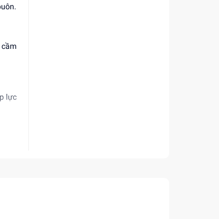
buôn.
y cầm
p lực
và hạn
góc