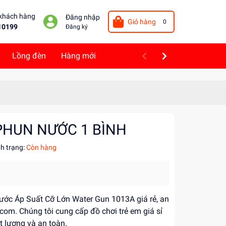
 khách hàng
Đăng nhập
Giỏ hàng
0
10199
Đăng ký
Lồng đèn
Hàng mới
 PHUN NƯỚC 1 BÌNH
nh trạng:
Còn hàng
ớc Áp Suất Cỡ Lớn Water Gun 1013A giá rẻ, an
.com. Chúng tôi cung cấp đồ chơi trẻ em giá sỉ
 lượng và an toàn.