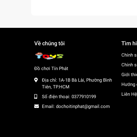
Lợi Ích Phát Triển
Rèn luyện thể lực & Tăng cường vận độn
cường lực tay, rèn luyện sự dẻo dai của c
Khuyến khích vận động ngoài trời:
Sản ph
Về chúng tôi
Tìm h
hình tivi và điện thoại.
Chính s
Tăng cường tương tác xã hội:
Khuyến khíc
động nhóm đầy hào hứng.
Chính s
Đồ chơi Tín Phát
Giới th
Giúp bé rời xa màn hình điện thoại, thỏa 
Địa chỉ:
1A-1B Bà Lài, Phường Bình
Hướng 
Tiên, TP.HCM
Mua ngay tại dochoitinphat.com, chúng tôi cun
Liên Hệ
thông tin!
Số điện thoại:
0377910199
Email:
dochoitinphat@gmail.com