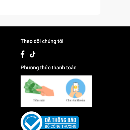
ng
a màn
Theo dõi chúng tôi
ận
Phương thức thanh toán
êm