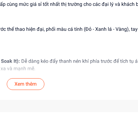
 cùng mức giá sỉ tốt nhất thị trường cho các đại lý và khách 
c thể thao hiện đại, phối màu cá tính (Đỏ - Xanh lá - Vàng), ta
Soak It):
Dễ dàng kéo đẩy thanh nén khí phía trước để tích tụ á
a xa và mạnh mẽ.
nh chứa nước màu vàng tháo lắp dễ dàng ở phía sau, kín đáo 
Xem thêm
nhựa ABS cao cấp, dày dặn, chịu va đập tốt, bề mặt bo tròn các 
đối cho sức khỏe của trẻ.
uổi trở lên (3+).