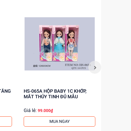
HS-065A HỘP BABY 1C KHỚP,
BL8956 HỘP BABY 1C KHỚP, MẮT
MẮT THỦY TINH ĐỦ MẪU
THỦY TIN
Giá lẻ:
Giá lẻ:
99.000₫
93.0
MUA NGAY
.