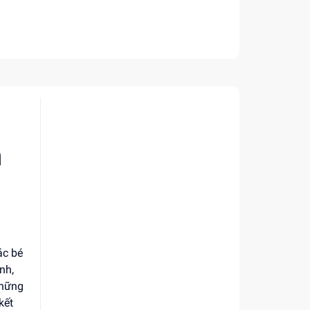
n
ác bé
nh,
những
kết