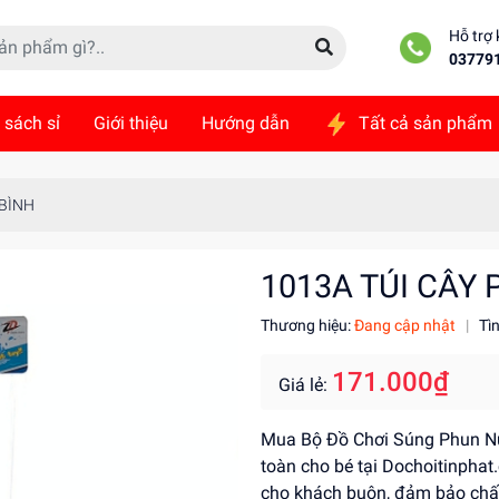
Hỗ trợ
03779
 sách sỉ
Giới thiệu
Hướng dẫn
Tất cả sản phẩm
ức
Liên hệ
 BÌNH
1013A TÚI CÂY
Thương hiệu:
Đang cập nhật
|
Tì
171.000₫
Giá lẻ:
Mua Bộ Đồ Chơi Súng Phun Nư
toàn cho bé tại Dochoitinphat
cho khách buôn, đảm bảo chất