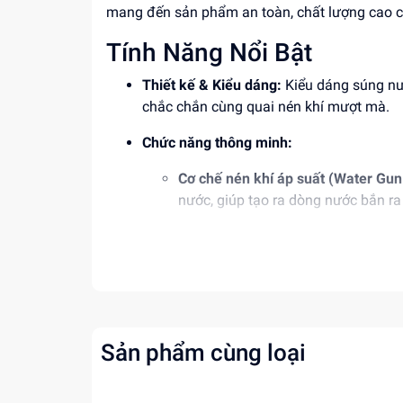
mang đến sản phẩm an toàn, chất lượng cao cấp
Tính Năng Nổi Bật
Thiết kế & Kiểu dáng:
Kiểu dáng súng nướ
chắc chắn cùng quai nén khí mượt mà.
Chức năng thông minh:
Cơ chế nén khí áp suất (Water Gun 
nước, giúp tạo ra dòng nước bắn r
Bình chứa tháo rời dung tích lớn:
Bì
chế rò rỉ nước hiệu quả.
Chất liệu an toàn:
Sản xuất từ chất liệu 
cạnh không nhọn, đảm bảo an toàn tuyệt 
Sản phẩm cùng loại
Độ tuổi phù hợp:
Phù hợp với trẻ em từ 3 t
Thông Số Sản Phẩm