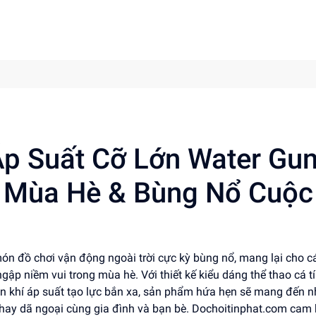
p Suất Cỡ Lớn Water Gu
t Mùa Hè & Bùng Nổ Cuộc
n đồ chơi vận động ngoài trời cực kỳ bùng nổ, mang lại cho c
gập niềm vui trong mùa hè. Với thiết kế kiểu dáng thể thao cá tí
én khí áp suất tạo lực bắn xa, sản phẩm hứa hẹn sẽ mang đến 
i hay dã ngoại cùng gia đình và bạn bè. Dochoitinphat.com cam 