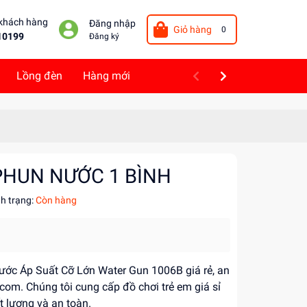
 khách hàng
Đăng nhập
Giỏ hàng
0
10199
Đăng ký
Lồng đèn
Hàng mới
 PHUN NƯỚC 1 BÌNH
nh trạng:
Còn hàng
ớc Áp Suất Cỡ Lớn Water Gun 1006B giá rẻ, an
.com. Chúng tôi cung cấp đồ chơi trẻ em giá sỉ
 lượng và an toàn.