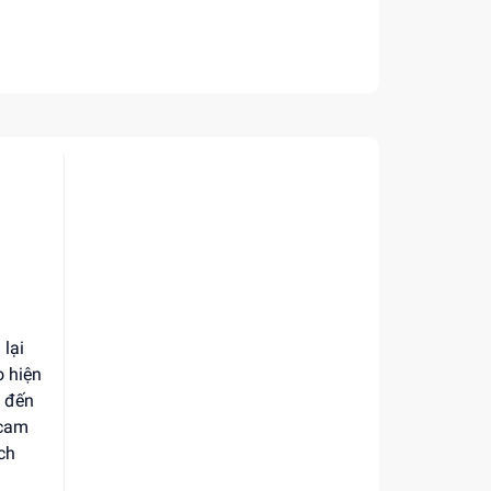
lại
o hiện
g đến
 cam
ch