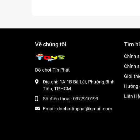
Lợi Ích Phát Triển
Rèn luyện thể lực & Sự dẻo dai:
Thao tác
rèn luyện sự linh hoạt của cơ bắp và phát
Khuyến khích vận động ngoài trời:
Sản ph
Về chúng tôi
Tìm h
hình tivi và điện thoại.
Chính s
Tăng cường tương tác xã hội:
Tạo không k
năng giao tiếp và gắn kết tình bạn.
Chính s
Đồ chơi Tín Phát
Giới th
Giúp bé rời xa màn hình điện thoại, thỏa 
Địa chỉ:
1A-1B Bà Lài, Phường Bình
Hướng 
Tiên, TP.HCM
Mua ngay tại dochoitinphat.com, chúng tôi cun
Liên Hệ
thông tin!
Số điện thoại:
0377910199
Email:
dochoitinphat@gmail.com