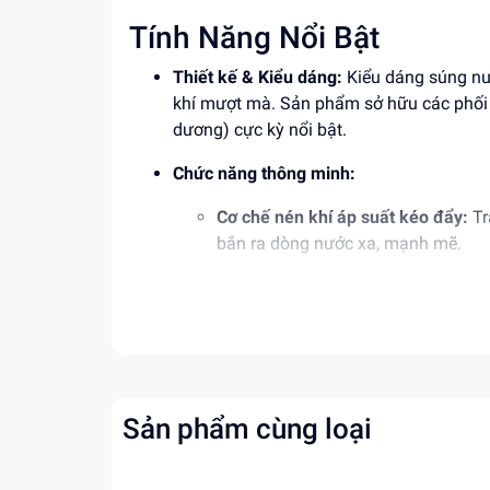
Tính Năng Nổi Bật
Thiết kế & Kiểu dáng:
Kiểu dáng súng nướ
khí mượt mà. Sản phẩm sở hữu các phối m
dương) cực kỳ nổi bật.
Chức năng thông minh:
Cơ chế nén khí áp suất kéo đẩy:
Tr
bắn ra dòng nước xa, mạnh mẽ.
Bình chứa dung tích lớn:
Bình chứa n
rò rỉ nước khi bé di chuyển.
Chất liệu an toàn:
Sản xuất từ chất liệu 
cạnh không nhọn, đảm bảo an toàn tuyệt 
Sản phẩm cùng loại
Độ tuổi phù hợp:
Phù hợp với trẻ em từ 3 t
Thông Số Sản Phẩm