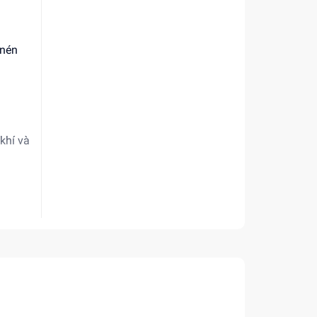
 nén
 khí và
 trạng
góc