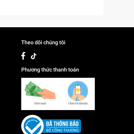
 tay,
a màn
Theo dõi chúng tôi
uyện kỹ
Phương thức thanh toán
êm