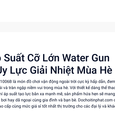
 Suất Cỡ Lớn Water Gun
y Lực Giải Nhiệt Mùa Hè
006B là món đồ chơi vận động ngoài trời cực kỳ hấp dẫn, đem 
i và tràn ngập niềm vui trong mùa hè. Với thiết kế dáng thể tha
 khí áp suất tạo lực bắn xa mạnh mẽ, sản phẩm hứa hẹn sẽ man
ồ bơi hay dã ngoại cùng gia đình và bạn bè. Dochoitinphat.com
 cấp cùng mức giá sỉ tốt nhất thị trường cho các đại lý và khá