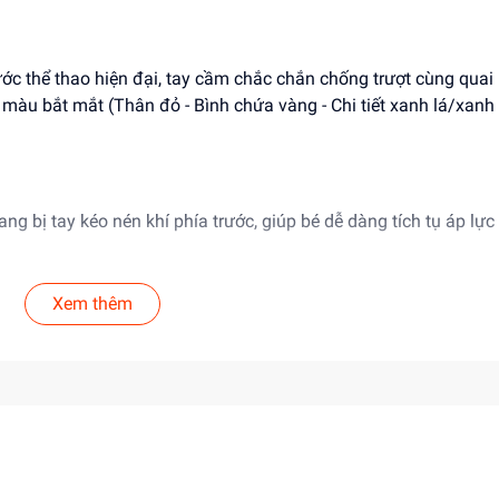
c thể thao hiện đại, tay cầm chắc chắn chống trượt cùng quai
àu bắt mắt (Thân đỏ - Bình chứa vàng - Chi tiết xanh lá/xanh
ang bị tay kéo nén khí phía trước, giúp bé dễ dàng tích tụ áp lực
ước tháo lắp tiện lợi ở phía sau, kín đáo và hạn chế tối đa tình
Xem thêm
nhựa ABS cao cấp, dày dặn, chịu va đập tốt, bề mặt bo tròn các 
đối cho sức khỏe của trẻ.
uổi trở lên (3+).