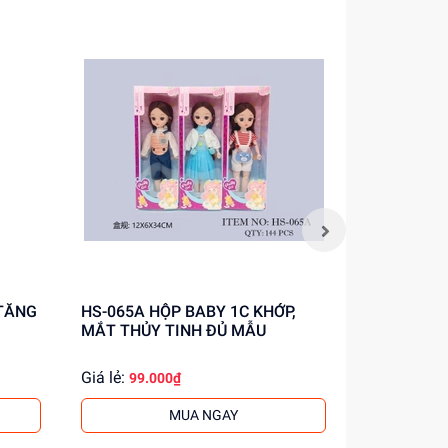
HS-065A HỘP BABY 1C KHỚP,
BL8956 HỘP BABY 1C KHỚP, MẮT
MẮT THỦY TINH ĐỦ MẪU
THỦY TIN
Giá lẻ:
Giá lẻ:
99.000₫
93.0
MUA NGAY
.