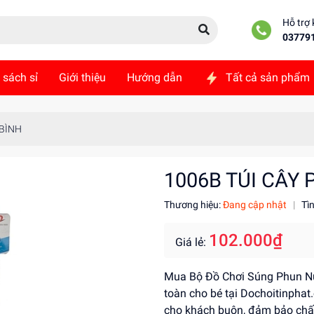
Hỗ trợ
03779
 sách sỉ
Giới thiệu
Hướng dẫn
Tất cả sản phẩm
ức
Liên hệ
 BÌNH
1006B TÚI CÂY
Thương hiệu:
Đang cập nhật
|
Tì
102.000₫
Giá lẻ:
Mua Bộ Đồ Chơi Súng Phun Nư
toàn cho bé tại Dochoitinphat
cho khách buôn, đảm bảo chất