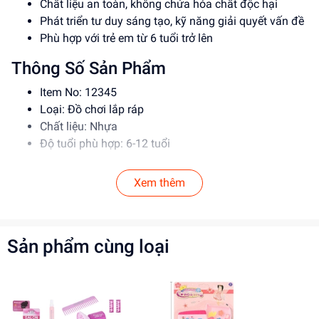
Chất liệu an toàn, không chứa hóa chất độc hại
Phát triển tư duy sáng tạo, kỹ năng giải quyết vấn đề
Phù hợp với trẻ em từ 6 tuổi trở lên
Thông Số Sản Phẩm
Item No: 12345
Loại: Đồ chơi lắp ráp
Chất liệu: Nhựa
Độ tuổi phù hợp: 6-12 tuổi
Hướng Dẫn Sử Dụng
Xem thêm
Đọc kỹ hướng dẫn trước khi sử dụng
Lắp ráp theo đúng trình tự để đảm bảo an toàn
Để xa tầm tay trẻ nhỏ khi không sử dụng
Sản phẩm cùng loại
Lợi Ích Phát Triển
Phát triển tư duy sáng tạo, kỹ năng giải quyết vấn đề
Rèn luyện kỹ năng phối hợp, làm việc nhóm