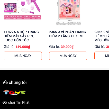
Tăng cường khả năng tập trung, kiên nhẫn
Mua ngay tại
dochoitinphat.com
, chúng tôi cung cấp giá sỉ
cho khách buôn. Liên hệ ngay để biết thêm thông tin!
YF822A-5 HỘP TRANG
2365-3 VỈ PHẤN TRANG
2362-2 VỈ PHẤN TRANG
ĐIỂM MÁY SẤY PIN,
ĐIỂM 2 TẦNG XE KEM
ĐIỂM 1 
LƯỢC, UỐN TÓC
MÈO HỒ
Giá lẻ:
Giá lẻ:
Giá lẻ:
149.000₫
39.000₫
3
MUA NGAY
MUA NGAY
M
Về chúng tôi
Đồ chơi Tín Phát