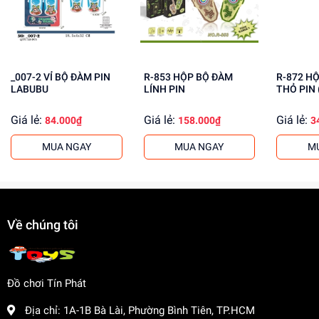
Mua ngay tại
dochoitinphat.com
, chúng tôi cung cấp giá sỉ
cho khách buôn. Liên hệ ngay để biết thêm thông tin!
_007-2 VỈ BỘ ĐÀM PIN
R-853 HỘP BỘ ĐÀM
R-872 HỘP BỘ ĐÀM
LABUBU
LÍNH PIN
THỎ PIN
Giá lẻ:
Giá lẻ:
Giá lẻ:
84.000₫
158.000₫
3
MUA NGAY
MUA NGAY
M
Về chúng tôi
Đồ chơi Tín Phát
Địa chỉ:
1A-1B Bà Lài, Phường Bình Tiên, TP.HCM