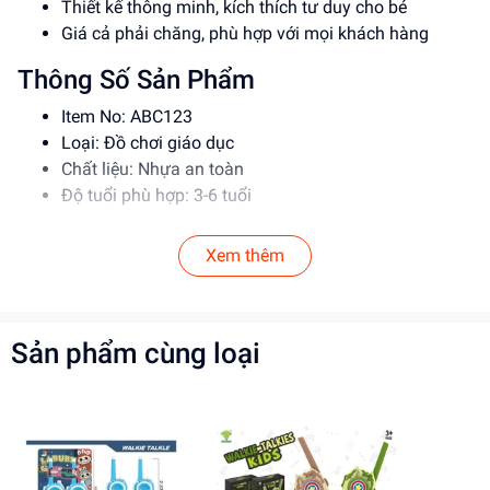
Thiết kế thông minh, kích thích tư duy cho bé
Giá cả phải chăng, phù hợp với mọi khách hàng
Thông Số Sản Phẩm
Item No: ABC123
Loại: Đồ chơi giáo dục
Chất liệu: Nhựa an toàn
Độ tuổi phù hợp: 3-6 tuổi
Hướng Dẫn Sử Dụng
Xem thêm
Đọc kỹ hướng dẫn trước khi sử dụng
Cho bé chơi dưới sự giám sát của phụ huynh
Tránh để bé nuốt phải các bộ phận nhỏ
Sản phẩm cùng loại
Lợi Ích Phát Triển
Phát triển tư duy sáng tạo cho bé
Rèn luyện kỹ năng phối hợp tay mắt
Tăng cường khả năng tập trung