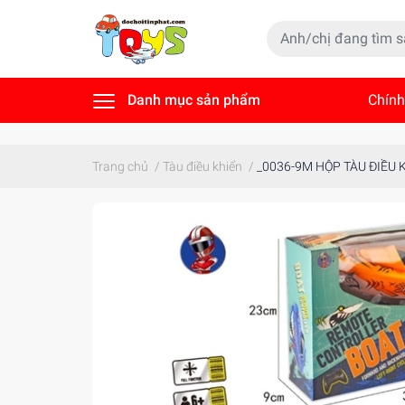
Danh mục sản phẩm
Chính
Tin t
Trang chủ
/
Tàu điều khiển
/
_0036-9M HỘP TÀU ĐIỀU 