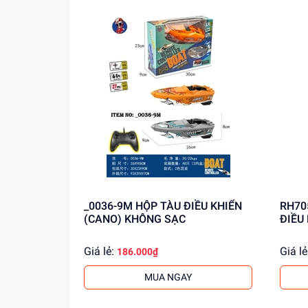
sản phẩm. Liên hệ ngay hôm nay để biết thêm 
_0036-9M HỘP TÀU ĐIỀU KHIỂN
RH705 HỘP TÀU (CANO) 
(CANO) KHÔNG SẠC
ĐIỀU
Giá lẻ:
Giá lẻ
186.000₫
MUA NGAY