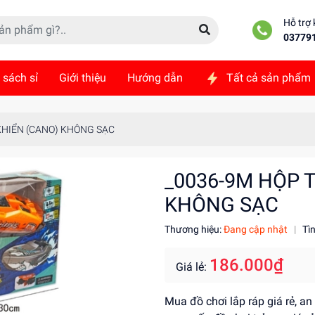
Hỗ trợ
03779
 sách sỉ
Giới thiệu
Hướng dẫn
Tất cả sản phẩm
ức
Liên hệ
KHIỂN (CANO) KHÔNG SẠC
_0036-9M HỘP T
KHÔNG SẠC
Thương hiệu:
Đang cập nhật
|
Tì
186.000₫
Giá lẻ:
Mua đồ chơi lắp ráp giá rẻ, an