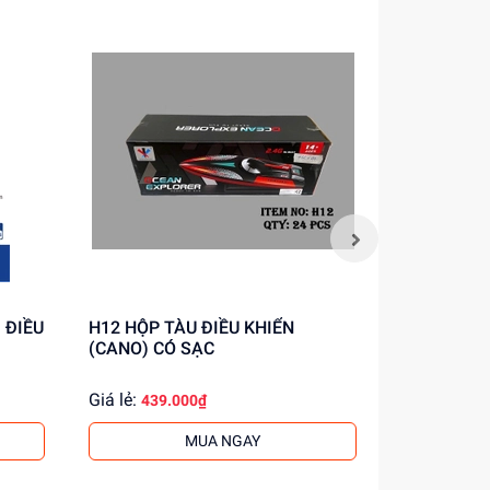
H12 HỘP TÀU ĐIỀU KHIỂN
P962-A HỘP TÀU SÂN BAY, XE
(CANO) CÓ SẠC
TĂNG, LÍN
Giá lẻ:
Giá lẻ:
439.000₫
308.
MUA NGAY