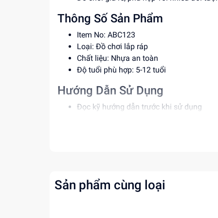
Thông Số Sản Phẩm
Item No: ABC123
Loại: Đồ chơi lắp ráp
Chất liệu: Nhựa an toàn
Độ tuổi phù hợp: 5-12 tuổi
Hướng Dẫn Sử Dụng
Đọc kỹ hướng dẫn trước khi sử dụng
Lắp ráp theo đúng trình tự để đảm bảo a
Giám sát trẻ khi chơi để tránh tai nạn
Lợi Ích Phát Triển
Phát triển tư duy và kỹ năng sáng tạo
Rèn luyện kỹ năng phối hợp và giải quyế
Sản phẩm cùng loại
Tăng cường sự tự tin và sáng tạo cho trẻ
Mua ngay đồ chơi lắp ráp tại
dochoitinphat.c