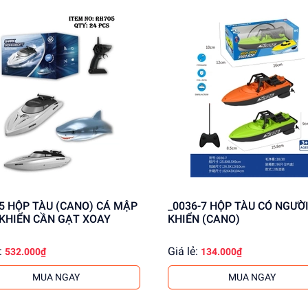
thông tin!
CÁ MẬP
_0036-7 HỘP TÀU CÓ NGƯỜI ĐIỀU
 KHIỂN CẦN GẠT XOAY
KHIỂN (CANO)
:
Giá lẻ:
532.000₫
134.000₫
MUA NGAY
MUA NGAY