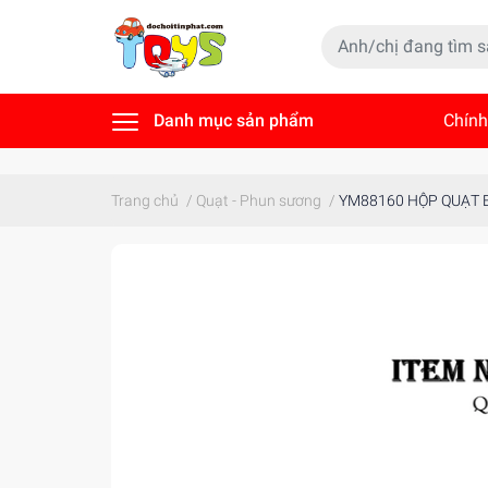
Danh mục sản phẩm
Chính
Tin t
Trang chủ
/
Quạt - Phun sương
/
YM88160 HỘP QUẠT 