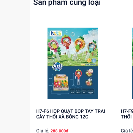
Sản phẩm cùng loại
Giúp bé cảm nhận được sự mát mẻ tron
Phát triển khả năng cầm nắm và sử dụng
Tăng cường sự khám phá và trải nghiệm 
Mua ngay quạt bông hoa tay cầm pin sạc YM
buôn. Liên hệ ngay để được tư vấn và đặt hàn
H7-F6 HỘP QUẠT BÓP TAY TRÁI
H7-F9 HỘP QUẠT BÓP TAY
CÂY THỔI XÀ BÔNG 12C
THỔI
Giá lẻ:
Giá lẻ
288.000₫