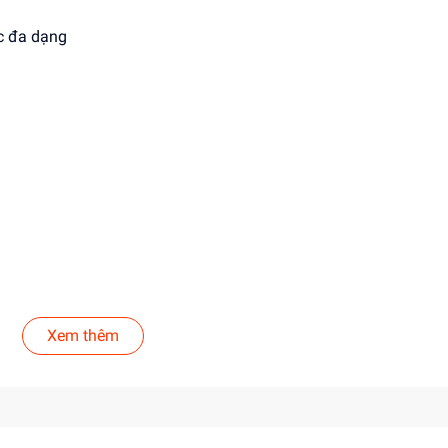
ắc đa dạng
ụng
Xem thêm
ó
ặc nơi có nhiệt độ cao