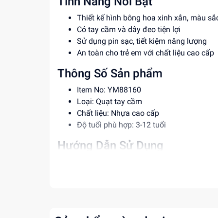
Tính Năng Nổi Bật
Thiết kế hình bông hoa xinh xắn, màu s
Có tay cầm và dây đeo tiện lợi
Sử dụng pin sạc, tiết kiệm năng lượng
An toàn cho trẻ em với chất liệu cao cấp
Thông Số Sản phẩm
Item No: YM88160
Loại: Quạt tay cầm
Chất liệu: Nhựa cao cấp
Độ tuổi phù hợp: 3-12 tuổi
Hướng Dẫn Sử Dụng
Bước 1: Sạc pin cho quạt trước khi sử d
Bước 2: Bật quạt và điều chỉnh tốc độ gi
Lưu ý: Không để quạt gần nguồn nước ho
Lợi Ích Phát Triển