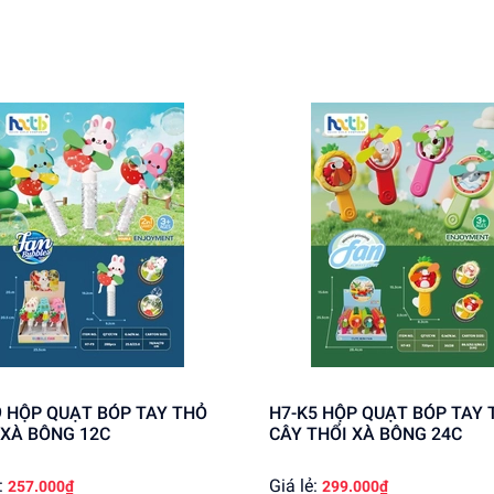
g mùa hè
 đồ vật
của trẻ
88160 tại
dochoitinphat.com
, chúng tôi cung cấp giá sỉ cho khá
g!
 THỎ
H7-K5 HỘP QUẠT BÓP TAY TRÁI
 XÀ BÔNG 12C
CÂY THỔI XÀ BÔNG 24C
:
Giá lẻ:
257.000₫
299.000₫