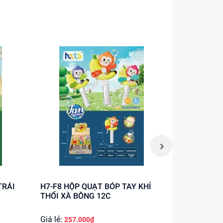
ch
H7-F8 HỘP QUẠT BÓP TAY KHỈ
5502C HỘP QUẠT BÓP TAY PHI
THỔI XÀ BÔNG 12C
HÀNH GIA 
Giá lẻ:
Giá lẻ:
257.000₫
308.