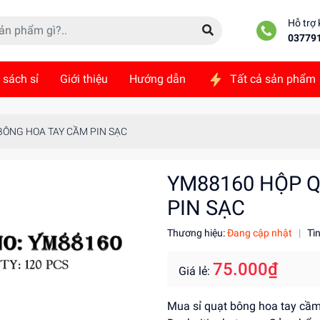
Hỗ trợ
03779
 sách sỉ
Giới thiệu
Hướng dẫn
Tất cả sản phẩm
ức
Liên hệ
BÔNG HOA TAY CẦM PIN SẠC
YM88160 HỘP 
PIN SẠC
Thương hiệu:
Đang cập nhật
|
Tì
75.000₫
Giá lẻ:
Mua sỉ quạt bông hoa tay cầm