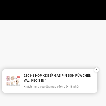
✕
2301-1 HỘP KỆ BẾP GAS PIN BỒN RỬA CHÉN
VALI KÉO 3 IN 1
Khách hàng vừa đặt mua cách đây 18 phút