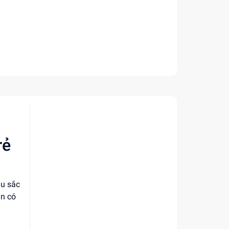
rẻ
àu sắc
ạn có