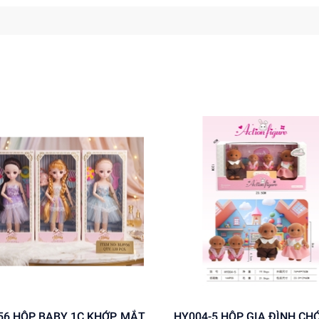
KHỚP, MẮT
HY004-5 HỘP GIA ĐÌNH CHÓ 4C