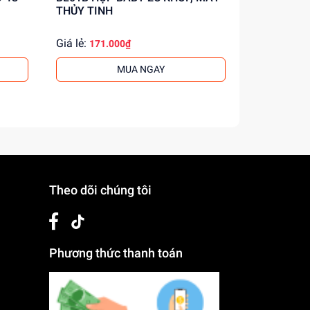
THỦY TINH
THỦY TINH
Giá lẻ:
Giá lẻ:
171.000₫
47.0
MUA NGAY
Theo dõi chúng tôi
Phương thức thanh toán