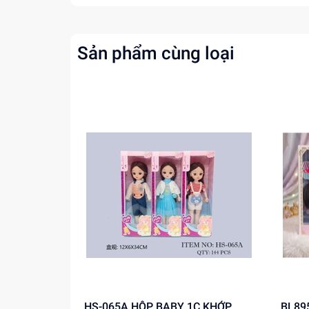
Sản phẩm cùng loại
HS-065A HỘP BABY 1C KHỚP,
BL8956 HỘP BABY 1C 