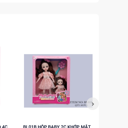
BL01B HỘP BABY 2C KHỚP, MẮT
8819-5 TÚI BABY 1C KHỚP, MẮT