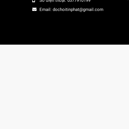
Số điện thoại:
0377910199
Email:
dochoitinphat@gmail.com