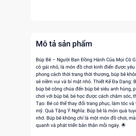
Mô tả sản phẩm
Búp Bê – Người Bạn Đồng Hành Của Mọi Cô Gái
cô gái nhỏ, là món đồ chơi kinh điển được yêu 
phong cách thời trang thời thượng, búp bê khôn
sẻ niềm vui và bí mật nhỏ. Thiết Kế Đa Dạng: B
búp bê công chúa đến búp bê siêu anh hùng, ph
chơi với búp bê, bé học được cách chăm sóc, th
Tạo: Bé có thể thay đổi trang phục, làm tóc v
mỹ. Quà Tặng Ý Nghĩa: Búp bê là món quà tuyệt
nhớ. Búp bê không chỉ là một món đồ chơi, mà
quanh và phát triển bản thân mỗi ngày. 🌟