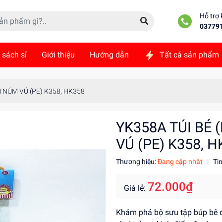
Hỗ trợ
03779
 sách sỉ
Giới thiệu
Hướng dẫn
Tất cả sản phẩm
ức
Liên hệ
 NÚM VÚ (PE) K358, HK358
YK358A TÚI BÉ
VÚ (PE) K358, H
Thương hiệu:
Đang cập nhật
|
Tì
72.000₫
Giá lẻ:
Khám phá bộ sưu tập búp bê đ