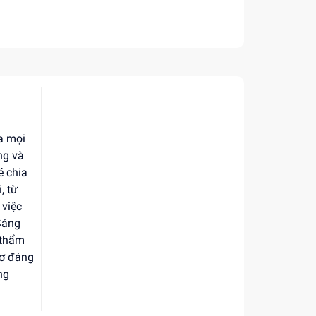
a mọi
ng và
é chia
, từ
 việc
 Sáng
 thẩm
hơ đáng
ng