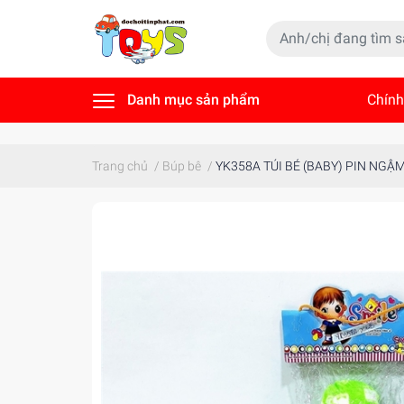
Danh mục sản phẩm
Chính
Tin t
Trang chủ
/
Búp bê
/
YK358A TÚI BÉ (BABY) PIN NGẬM