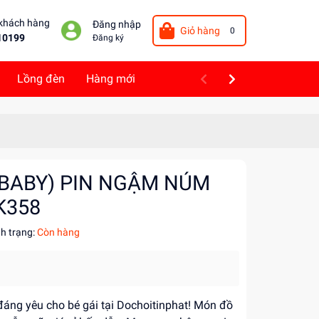
 khách hàng
Đăng nhập
Giỏ hàng
0
10199
Đăng ký
Lồng đèn
Hàng mới
 (BABY) PIN NGẬM NÚM
K358
nh trạng:
Còn hàng
áng yêu cho bé gái tại Dochoitinphat! Món đồ