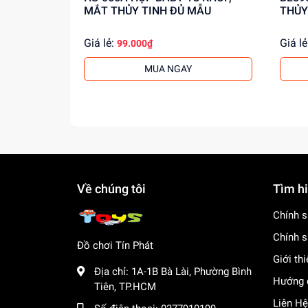
MẮT THỦY TINH ĐỦ MẪU
THỦY
Giá lẻ:
Giá lẻ
99.000₫
MUA NGAY
Về chúng tôi
Tìm h
Chính s
Chính s
Đồ chơi Tín Phát
Giới th
Địa chỉ:
1A-1B Bà Lài, Phường Bình
Hướng 
Tiên, TP.HCM
Liên Hệ