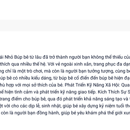
 Nhỏ Búp bê từ lâu đã trở thành người bạn không thể thiếu củ
thích qua nhiều thế hệ. Với vẻ ngoài xinh xắn, trang phục đa dạ
g chỉ là một trò chơi, mà còn là người bạn tưởng tượng, cùng b
úp bê có nhiều kiểu dáng, từ búp bê cổ điển đến búp bê hiện đại
ù hợp với mọi sở thích của bé. Phát Triển Kỹ Năng Xã Hội: Qua
ể hiện tình cảm và phát triển kỹ năng giao tiếp. Kích Thích Sự
à trang điểm cho búp bê, qua đó phát triển khả năng sáng tạo và
 vời cho các dịp lễ, sinh nhật, giúp bé xây dựng kỷ niệm tuổi t
 còn là người bạn đồng hành, giúp bé yêu khám phá thế giới xu