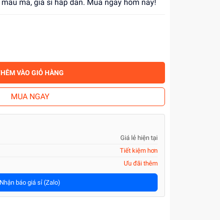
ng mẫu mã, giá sỉ hấp dẫn. Mua ngay hôm nay!
THÊM VÀO GIỎ HÀNG
MUA NGAY
Giá lẻ hiện tại
Tiết kiệm hơn
Ưu đãi thêm
Nhận báo giá sỉ (Zalo)