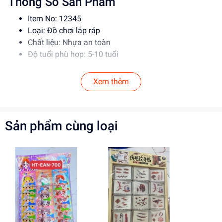
Thông Số Sản Phẩm
Item No: 12345
Loại: Đồ chơi lắp ráp
Chất liệu: Nhựa an toàn
Độ tuổi phù hợp: 5-10 tuổi
Hướng Dẫn Sử Dụng
Xem thêm
Đọc kỹ hướng dẫn trước khi sử dụng
Lắp ráp theo đúng trình tự để đảm bảo an toàn
Giám sát trẻ em khi sử dụng đồ chơi
Sản phẩm cùng loại
Lợi Ích Phát Triển
Giúp bé phát triển tư duy, sáng tạo
Rèn luyện kỹ năng giải quyết vấn đề
Tăng cường khả năng phối hợp tay mắt
Mua ngay tại
dochoitinphat.com
, chúng tôi cung cấp giá sỉ
cho khách buôn. Liên hệ ngay để biết thêm thông tin!