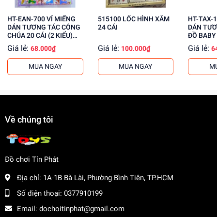
HT-EAN-700 VỈ MIẾNG
515100 LỐC HÌNH XĂM
HT-TAX-1
DÁN TƯƠNG TÁC CÔNG
24 CÁI
DÁN TƯƠ
CHÚA 20 CÁI (2 KIỂU)
ĐỒ BABY 
HT-EAN-699
Giá lẻ:
Giá lẻ:
Giá lẻ:
68.000₫
100.000₫
6
MUA NGAY
MUA NGAY
M
Về chúng tôi
Đồ chơi Tín Phát
Địa chỉ:
1A-1B Bà Lài, Phường Bình Tiên, TP.HCM
Số điện thoại:
0377910199
Email:
dochoitinphat@gmail.com