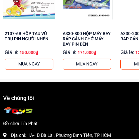
Phát triển tư duy và sáng tạo
Cải thiện kỹ năng vận động
Tăng cường sự tự tin và độc lập
2107-6B HỘP TÀU VŨ
A330-800 HỘP MÁY BAY
A330-200 HỘP MÁY B
Mua ngay đồ chơi trẻ em giá rẻ tại
dochoitinphat.com
và
TRỤ PIN NGƯỜI NHỆN
RÁP CÁNH CHỞ MÁY
RÁP CÁN
nhận giá sỉ hấp dẫn cho khách buôn. Liên hệ với chúng tôi
BAY PIN ĐÈN
để biết thêm thông tin về mua sỉ đồ chơi!
Giá lẻ:
Giá lẻ:
Giá lẻ:
150.000₫
171.000₫
1
MUA NGAY
MUA NGAY
M
Về chúng tôi
Đồ chơi Tín Phát
Địa chỉ:
1A-1B Bà Lài, Phường Bình Tiên, TP.HCM